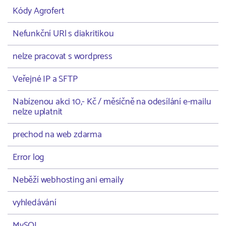
Kódy Agrofert
Nefunkční URl s diakritikou
nelze pracovat s wordpress
Veřejné IP a SFTP
Nabízenou akci 10,- Kč / měsíčně na odesílání e-mailu
nelze uplatnit
prechod na web zdarma
Error log
Neběží webhosting ani emaily
vyhledávání
MySQL