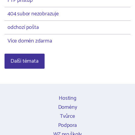
FTP přístup
404 subor nezobrazuje
odchozí pošta
Více domén zdarma
Další témata
Hosting
Domény
Tvůrce
Podpora
WZ pro školy