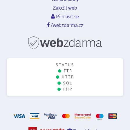
Založit web
Přihlásit se
/webzdarma.cz
STATUS
FTP
HTTP
SQL
PHP