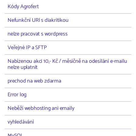
Kódy Agrofert
Nefunkční URl s diakritikou
nelze pracovat s wordpress
Veřejné IP a SFTP
Nabízenou akci 10,- Kč / měsíčně na odesílání e-mailu
nelze uplatnit
prechod na web zdarma
Error log
Neběží webhosting ani emaily
vyhledávání
MySQL