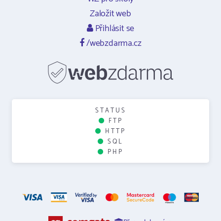
Založit web
Přihlásit se
/webzdarma.cz
STATUS
FTP
HTTP
SQL
PHP