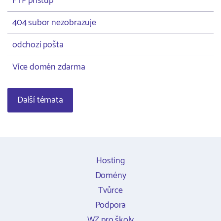
FTP přístup
404 subor nezobrazuje
odchozí pošta
Více domén zdarma
Další témata
Hosting
Domény
Tvůrce
Podpora
WZ pro školy