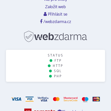
Založit web
Přihlásit se
/webzdarma.cz
STATUS
FTP
HTTP
SQL
PHP