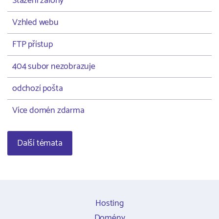
Stažení zálohy
Vzhled webu
FTP přístup
404 subor nezobrazuje
odchozí pošta
Více domén zdarma
Další témata
Hosting
Domény