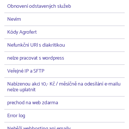
Obnovení odstavených služeb
Nevím
Kódy Agrofert
Nefunkční URl s diakritikou
nelze pracovat s wordpress
Veřejné IP a SFTP
Nabízenou akci 10,- Kč / měsíčně na odesílání e-mailu
nelze uplatnit
prechod na web zdarma
Error log
Neběží webhosting ani emaily