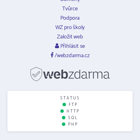
Tvůrce
Podpora
WZ pro školy
Založit web
Přihlásit se
/webzdarma.cz
STATUS
FTP
HTTP
SQL
PHP