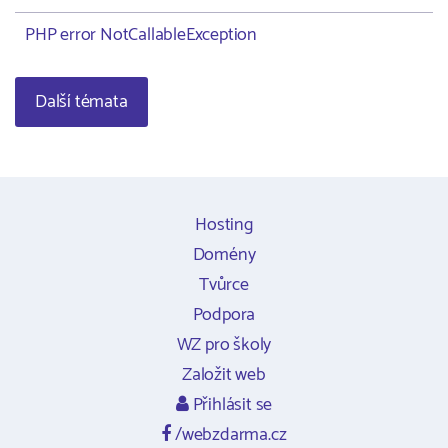
PHP error NotCallableException
Další témata
Hosting
Domény
Tvůrce
Podpora
WZ pro školy
Založit web
Přihlásit se
/webzdarma.cz