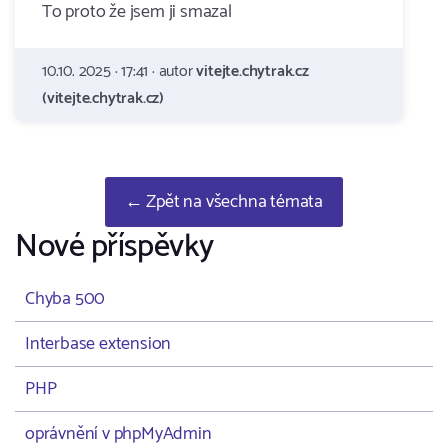
To proto že jsem ji smazal
10.10. 2025 · 17:41 · autor
vitejte.chytrak.cz
(vitejte.chytrak.cz)
← Zpět na všechna témata
Nové příspěvky
Chyba 500
Interbase extension
PHP
oprávnění v phpMyAdmin