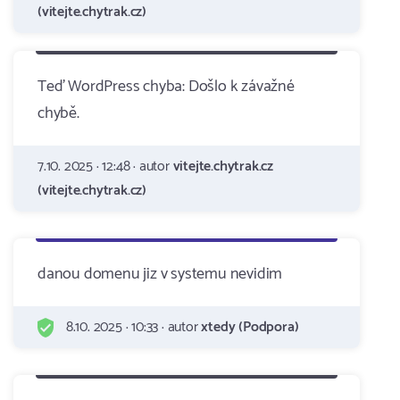
(vitejte.chytrak.cz)
Teď WordPress chyba: Došlo k závažné
chybě.
7.10. 2025 · 12:48 · autor
vitejte.chytrak.cz
(vitejte.chytrak.cz)
danou domenu jiz v systemu nevidim
8.10. 2025 · 10:33 · autor
xtedy (Podpora)