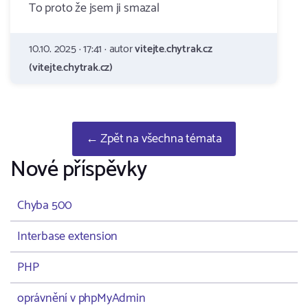
To proto že jsem ji smazal
10.10. 2025 · 17:41 · autor
vitejte.chytrak.cz
(vitejte.chytrak.cz)
← Zpět na všechna témata
Nové příspěvky
Chyba 500
Interbase extension
PHP
oprávnění v phpMyAdmin