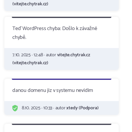
(vitejte.chytrak.cz)
Teď WordPress chyba: Došlo k závažné
chybě.
7.10. 2025 · 12:48 · autor
vitejte.chytrak.cz
(vitejte.chytrak.cz)
danou domenu jiz v systemu nevidim
8.10. 2025 · 10:33 · autor
xtedy (Podpora)