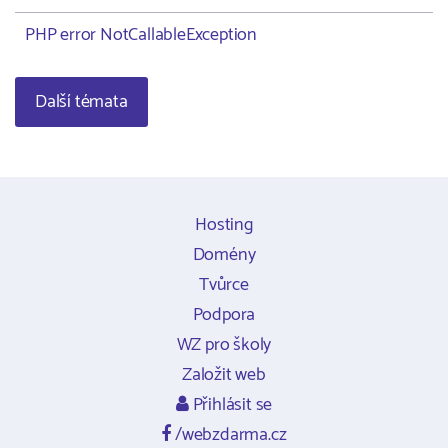
PHP error NotCallableException
Další témata
Hosting
Domény
Tvůrce
Podpora
WZ pro školy
Založit web
Přihlásit se
/webzdarma.cz