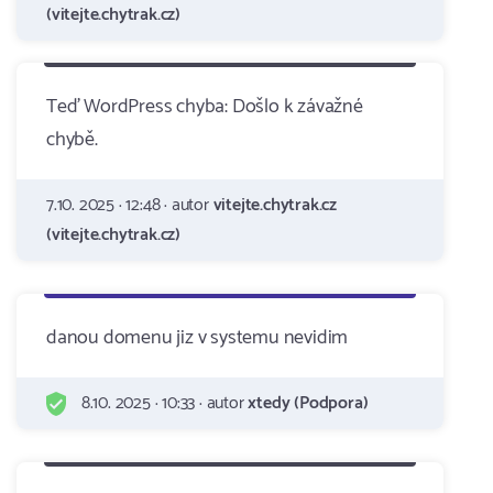
(vitejte.chytrak.cz)
Teď WordPress chyba: Došlo k závažné
chybě.
7.10. 2025 · 12:48 · autor
vitejte.chytrak.cz
(vitejte.chytrak.cz)
danou domenu jiz v systemu nevidim
8.10. 2025 · 10:33 · autor
xtedy (Podpora)