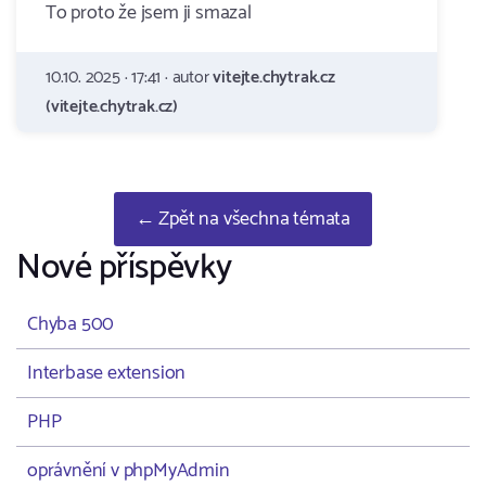
To proto že jsem ji smazal
10.10. 2025 · 17:41 · autor
vitejte.chytrak.cz
(vitejte.chytrak.cz)
← Zpět na všechna témata
Nové příspěvky
Chyba 500
Interbase extension
PHP
oprávnění v phpMyAdmin