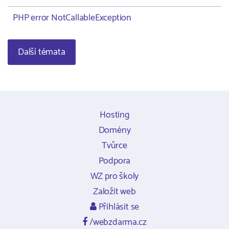
PHP error NotCallableException
Další témata
Hosting
Domény
Tvůrce
Podpora
WZ pro školy
Založit web
Přihlásit se
/webzdarma.cz