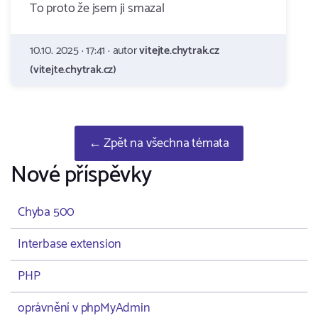
To proto že jsem ji smazal
10.10. 2025 · 17:41 · autor
vitejte.chytrak.cz
(vitejte.chytrak.cz)
← Zpět na všechna témata
Nové příspěvky
Chyba 500
Interbase extension
PHP
oprávnění v phpMyAdmin