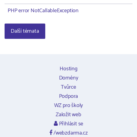
PHP error NotCallableException
Další témata
Hosting
Domény
Tvůrce
Podpora
WZ pro školy
Založit web
Přihlásit se
/webzdarma.cz