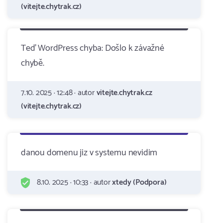
(vitejte.chytrak.cz)
Teď WordPress chyba: Došlo k závažné
chybě.
7.10. 2025 · 12:48 · autor
vitejte.chytrak.cz
(vitejte.chytrak.cz)
danou domenu jiz v systemu nevidim
8.10. 2025 · 10:33 · autor
xtedy (Podpora)