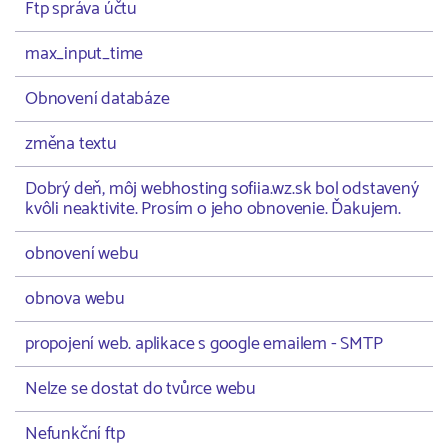
Ftp správa účtu
max_input_time
Obnovení databáze
změna textu
Dobrý deň, môj webhosting sofiia.wz.sk bol odstavený
kvôli neaktivite. Prosím o jeho obnovenie. Ďakujem.
obnovení webu
obnova webu
propojení web. aplikace s google emailem - SMTP
Nelze se dostat do tvůrce webu
Nefunkční ftp