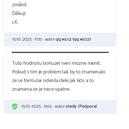
změnit.
Děkuji
J.K.
15.10. 2025 · 11:15 · autor
qq.wz.cz (qq.wz.cz)
Tuto hodnotu bohuzel neni mozne menit.
Pokud s tim je problem tak by to znamenalo
ze se formular odesila dele jak 60s a to
znamena ze je neco spatne.
15.10. 2025 · 19:12 · autor
xtedy (Podpora)