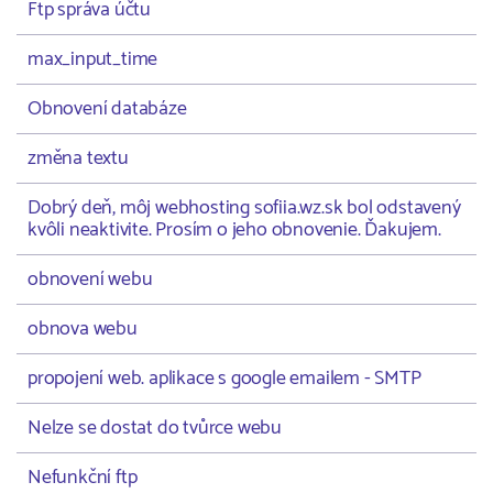
Ftp správa účtu
max_input_time
Obnovení databáze
změna textu
Dobrý deň, môj webhosting sofiia.wz.sk bol odstavený
kvôli neaktivite. Prosím o jeho obnovenie. Ďakujem.
obnovení webu
obnova webu
propojení web. aplikace s google emailem - SMTP
Nelze se dostat do tvůrce webu
Nefunkční ftp