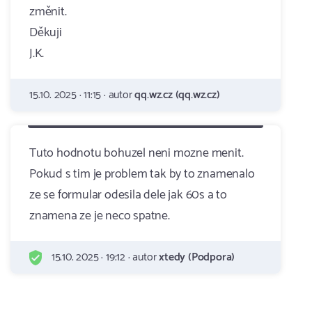
změnit.
Děkuji
J.K.
15.10. 2025 · 11:15 · autor
qq.wz.cz (qq.wz.cz)
Tuto hodnotu bohuzel neni mozne menit.
Pokud s tim je problem tak by to znamenalo
ze se formular odesila dele jak 60s a to
znamena ze je neco spatne.
15.10. 2025 · 19:12 · autor
xtedy (Podpora)