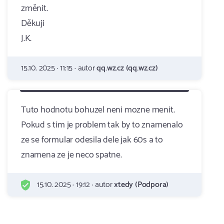
změnit.
Děkuji
J.K.
15.10. 2025 · 11:15 · autor
qq.wz.cz (qq.wz.cz)
Tuto hodnotu bohuzel neni mozne menit.
Pokud s tim je problem tak by to znamenalo
ze se formular odesila dele jak 60s a to
znamena ze je neco spatne.
15.10. 2025 · 19:12 · autor
xtedy (Podpora)