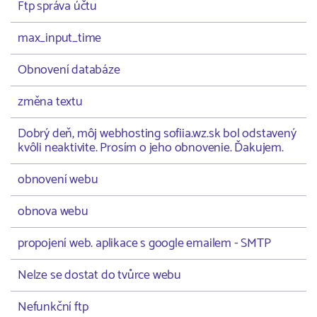
Ftp správa účtu
max_input_time
Obnovení databáze
změna textu
Dobrý deň, môj webhosting sofiia.wz.sk bol odstavený
kvôli neaktivite. Prosím o jeho obnovenie. Ďakujem.
obnovení webu
obnova webu
propojení web. aplikace s google emailem - SMTP
Nelze se dostat do tvůrce webu
Nefunkční ftp