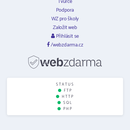
Tvůrce
Podpora
WZ pro školy
Založit web
Přihlásit se
/webzdarma.cz
STATUS
FTP
HTTP
SQL
PHP