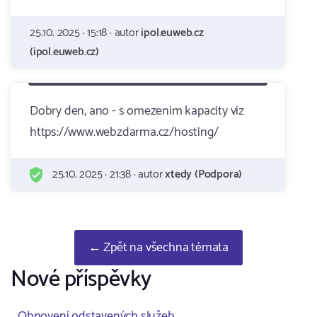
25.10. 2025 · 15:18 · autor
ipol.euweb.cz
(ipol.euweb.cz)
Dobry den, ano - s omezenim kapacity viz
https://www.webzdarma.cz/hosting/
25.10. 2025 · 21:38 · autor
xtedy (Podpora)
← Zpět na všechna témata
Nové příspěvky
Obnovení odstavených služeb