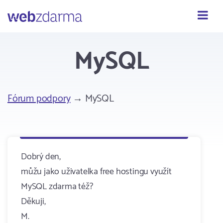
Webzdarma
MySQL
Fórum podpory
→ MySQL
Dobrý den,
můžu jako uživatelka free hostingu využít
MySQL zdarma též?
Děkuji,
M.