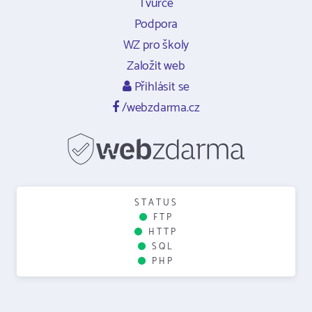
Tvůrce
Podpora
WZ pro školy
Založit web
Přihlásit se
/webzdarma.cz
STATUS
FTP
HTTP
SQL
PHP