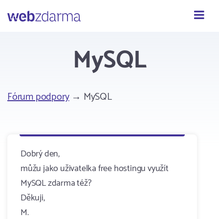
Webzdarma
MySQL
Fórum podpory
→ MySQL
Dobrý den,
můžu jako uživatelka free hostingu využít
MySQL zdarma též?
Děkuji,
M.