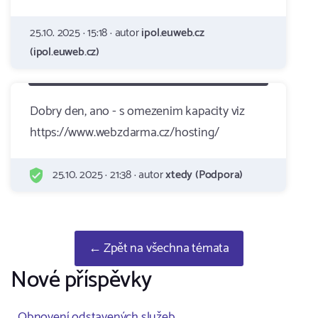
25.10. 2025 · 15:18 · autor
ipol.euweb.cz
(ipol.euweb.cz)
Dobry den, ano - s omezenim kapacity viz
https://www.webzdarma.cz/hosting/
25.10. 2025 · 21:38 · autor
xtedy (Podpora)
← Zpět na všechna témata
Nové příspěvky
Obnovení odstavených služeb