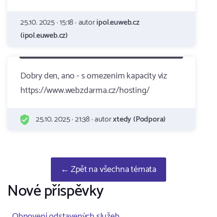
25.10. 2025 · 15:18 · autor
ipol.euweb.cz
(ipol.euweb.cz)
Dobry den, ano - s omezenim kapacity viz
https://www.webzdarma.cz/hosting/
25.10. 2025 · 21:38 · autor
xtedy (Podpora)
← Zpět na všechna témata
Nové příspěvky
Obnovení odstavených služeb