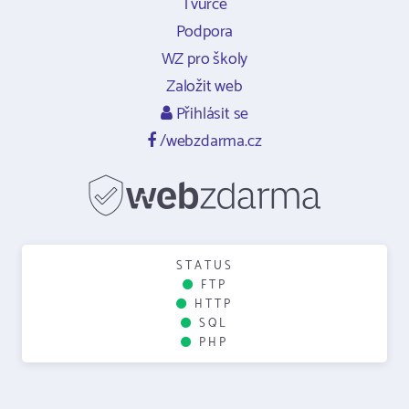
Tvůrce
Podpora
WZ pro školy
Založit web
Přihlásit se
/webzdarma.cz
STATUS
FTP
HTTP
SQL
PHP