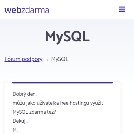
Webzdarma
MySQL
Fórum podpory
→ MySQL
Dobrý den,
můžu jako uživatelka free hostingu využít
MySQL zdarma též?
Děkuji,
M.