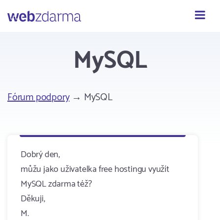
Webzdarma
MySQL
Fórum podpory
→ MySQL
Dobrý den,
můžu jako uživatelka free hostingu využít
MySQL zdarma též?
Děkuji,
M.