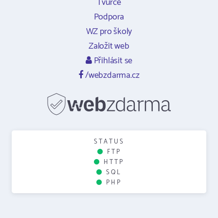
Tvůrce
Podpora
WZ pro školy
Založit web
Přihlásit se
/webzdarma.cz
STATUS
FTP
HTTP
SQL
PHP