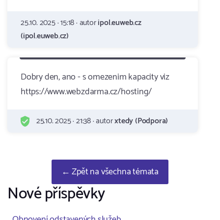
25.10. 2025 · 15:18 · autor
ipol.euweb.cz
(ipol.euweb.cz)
Dobry den, ano - s omezenim kapacity viz
https://www.webzdarma.cz/hosting/
25.10. 2025 · 21:38 · autor
xtedy (Podpora)
← Zpět na všechna témata
Nové příspěvky
Obnovení odstavených služeb