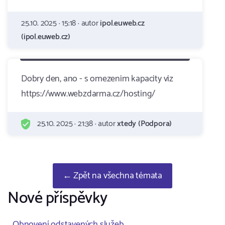
25.10. 2025 · 15:18 · autor
ipol.euweb.cz
(ipol.euweb.cz)
Dobry den, ano - s omezenim kapacity viz
https://www.webzdarma.cz/hosting/
25.10. 2025 · 21:38 · autor
xtedy (Podpora)
← Zpět na všechna témata
Nové příspěvky
Obnovení odstavených služeb