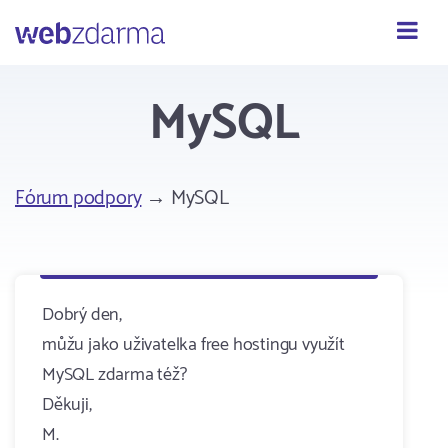
Webzdarma
MySQL
Fórum podpory
→ MySQL
Dobrý den,
můžu jako uživatelka free hostingu využít
MySQL zdarma též?
Děkuji,
M.