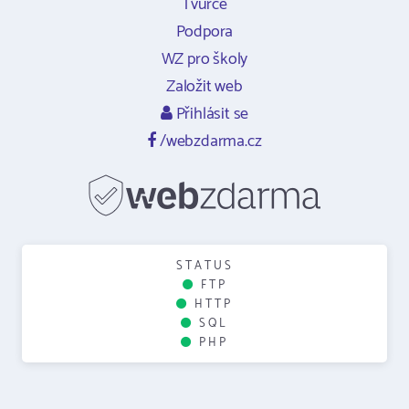
Tvůrce
Podpora
WZ pro školy
Založit web
Přihlásit se
/webzdarma.cz
STATUS
FTP
HTTP
SQL
PHP