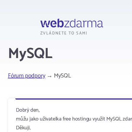
Webzdarma
ZVLÁDNETE TO SAMI
MySQL
Fórum podpory
→ MySQL
Dobrý den,
můžu jako uživatelka free hostingu využít MySQL zda
Děkuji,