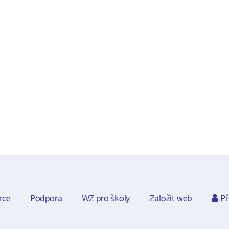
rce
Podpora
WZ pro školy
Založit web
Př