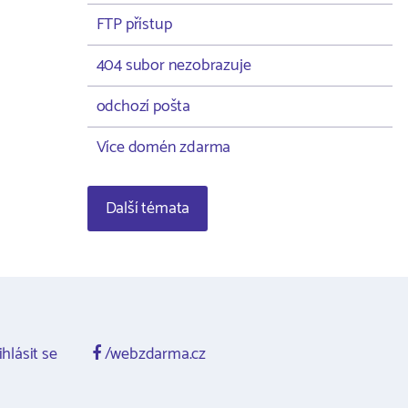
FTP přístup
404 subor nezobrazuje
odchozí pošta
Více domén zdarma
Další témata
ihlásit se
/webzdarma.cz