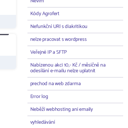
Nevím
Kódy Agrofert
Nefunkční URl s diakritikou
nelze pracovat s wordpress
Veřejné IP a SFTP
Nabízenou akci 10,- Kč / měsíčně na
odesílání e-mailu nelze uplatnit
prechod na web zdarma
Error log
Neběží webhosting ani emaily
vyhledávání