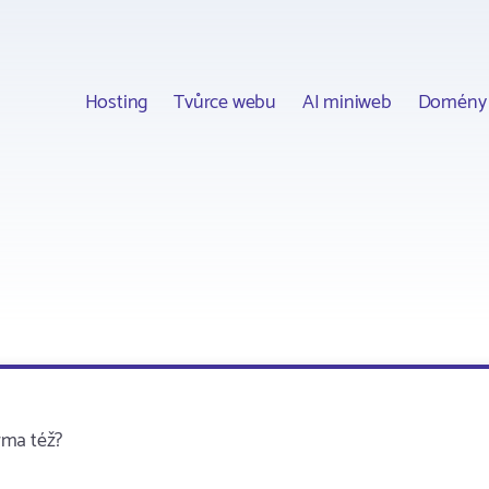
Hosting
Tvůrce webu
AI miniweb
Domény
rma též?