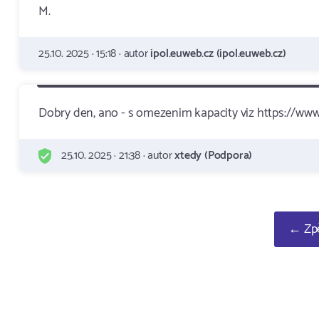
M.
25.10. 2025 · 15:18 · autor
ipol.euweb.cz (ipol.euweb.cz)
Dobry den, ano - s omezenim kapacity viz https://w
25.10. 2025 · 21:38 · autor
xtedy (Podpora)
← Zpě