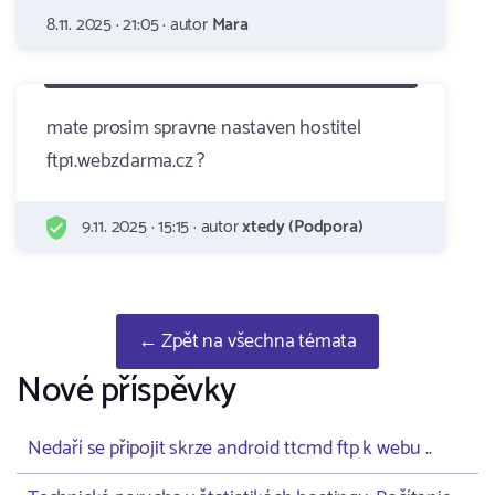
8.11. 2025 · 21:05 · autor
Mara
mate prosim spravne nastaven hostitel
ftp1.webzdarma.cz ?
9.11. 2025 · 15:15 · autor
xtedy (Podpora)
← Zpět na všechna témata
Nové příspěvky
Nedaří se připojit skrze android ttcmd ftp k webu ..