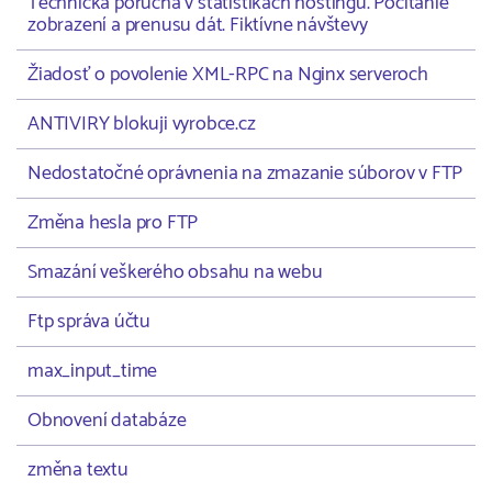
Technická porucha v štatistikách hostingu. Počítanie
zobrazení a prenusu dát. Fiktívne návštevy
Žiadosť o povolenie XML-RPC na Nginx serveroch
ANTIVIRY blokuji vyrobce.cz
Nedostatočné oprávnenia na zmazanie súborov v FTP
Změna hesla pro FTP
Smazání veškerého obsahu na webu
Ftp správa účtu
max_input_time
Obnovení databáze
změna textu