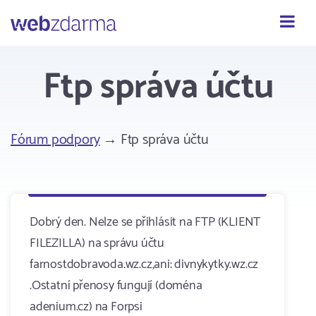
Webzdarma
Ftp správa účtu
Fórum podpory
→ Ftp správa účtu
Dobrý den. Nelze se přihlásit na FTP (KLIENT
FILEZILLA) na správu účtu
farnostdobravoda.wz.cz,ani: divnykytky.wz.cz
.Ostatní přenosy fungují (doména
adenium.cz) na Forpsi