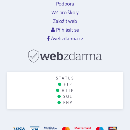
Podpora
WZ pro školy
Založit web
Přihlásit se
/webzdarma.cz
STATUS
FTP
HTTP
SQL
PHP