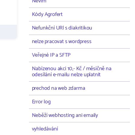
Nevím
Kódy Agrofert
Nefunkční URl s diakritikou
nelze pracovat s wordpress
Veřejné IP a SFTP
Nabízenou akci 10,- Kč / měsíčně na
odesílání e-mailu nelze uplatnit
prechod na web zdarma
Error log
Neběží webhosting ani emaily
vyhledávání