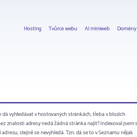
Hosting
Tvůrce webu
AI miniweb
Domény
 dá vyhledávat v hostovaných stránkách, třeba v blozích
bez znalosti adresy nedá žádná stránka najít? Indexoval jsem s
 adresu, stejně se nevyhledá. Tzn. dá se to v Seznamu nějak