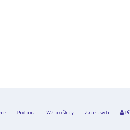
rce
Podpora
WZ pro školy
Založit web
Př