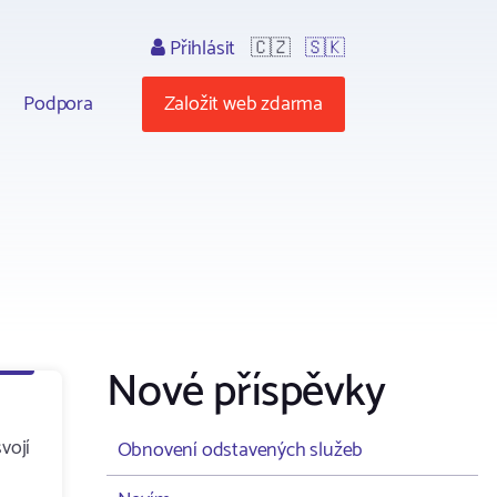
Přihlásit
🇨🇿
🇸🇰
Podpora
Založit web zdarma
Nové příspěvky
vojí
Obnovení odstavených služeb