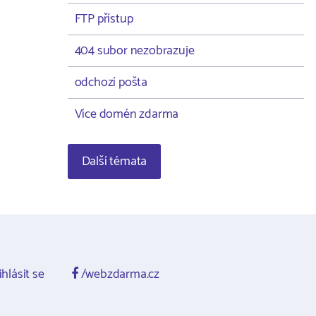
FTP přístup
404 subor nezobrazuje
odchozí pošta
Více domén zdarma
Další témata
ihlásit se
/webzdarma.cz