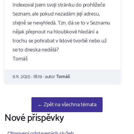
Indexoval jsem svojí stránku do prohlížeče
Seznam, ale pokud nezadám její adresu,
stejně se nevyhledá. Tzn. dá se to v Seznamu
nějak přepnout na hloubkové hledání a
trochu se pohrabat v lidové tvorbě nebo už
se to dneska nedělá?
Tomáš
9.11. 2025 · 18:19 · autor
Tomáš
← Zpět na všechna témata
Nové příspěvky
Obnovení odstavených služeb