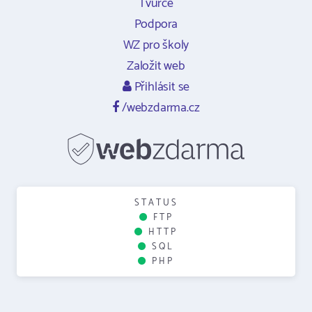
Tvůrce
Podpora
WZ pro školy
Založit web
Přihlásit se
/webzdarma.cz
STATUS
FTP
HTTP
SQL
PHP