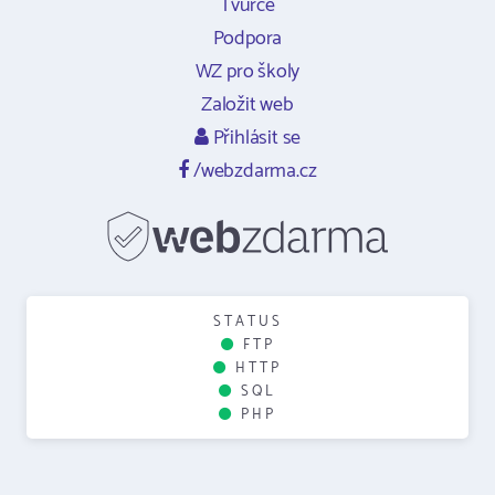
Tvůrce
Podpora
WZ pro školy
Založit web
Přihlásit se
/webzdarma.cz
STATUS
FTP
HTTP
SQL
PHP