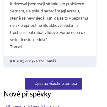
Indexoval jsem svojí stránku do prohlížeče
Seznam, ale pokud nezadám její adresu,
stejně se nevyhledá. Tzn. dá se to v Seznamu
nějak přepnout na hloubkové hledání a
trochu se pohrabat v lidové tvorbě nebo už
se to dneska nedělá?
Tomáš
9.11. 2025 · 18:19 · autor
Tomáš
← Zpět na všechna témata
Nové příspěvky
Obnovení odstavených služeb