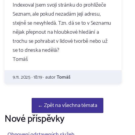
Indexoval jsem svojí stránku do prohlížeče
Seznam, ale pokud nezadám její adresu,
stejně se nevyhledá. Tzn. dá se to v Seznamu
nějak přepnout na hloubkové hledání a
trochu se pohrabat v lidové tvorbě nebo už
se to dneska nedělá?
Tomáš
9.11. 2025 · 18:19 · autor
Tomáš
← Zpět na všechna témata
Nové příspěvky
Obnovení odstavených služeb