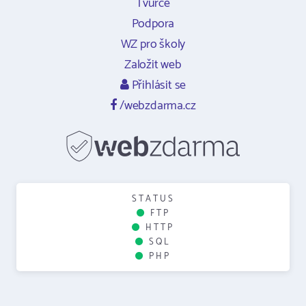
Tvůrce
Podpora
WZ pro školy
Založit web
Přihlásit se
/webzdarma.cz
STATUS
FTP
HTTP
SQL
PHP