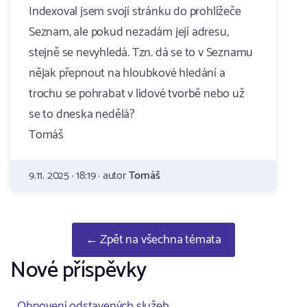
Indexoval jsem svojí stránku do prohlížeče
Seznam, ale pokud nezadám její adresu,
stejně se nevyhledá. Tzn. dá se to v Seznamu
nějak přepnout na hloubkové hledání a
trochu se pohrabat v lidové tvorbě nebo už
se to dneska nedělá?
Tomáš
9.11. 2025 · 18:19 · autor
Tomáš
← Zpět na všechna témata
Nové příspěvky
Obnovení odstavených služeb