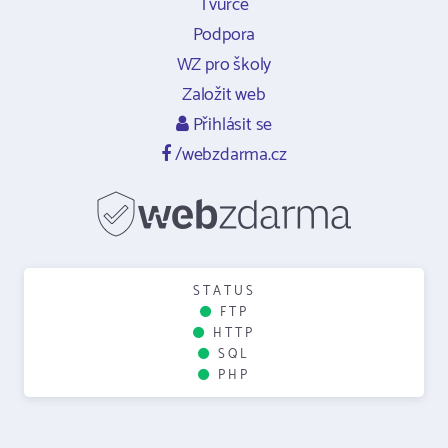
Tvůrce
Podpora
WZ pro školy
Založit web
Přihlásit se
/webzdarma.cz
STATUS
FTP
HTTP
SQL
PHP