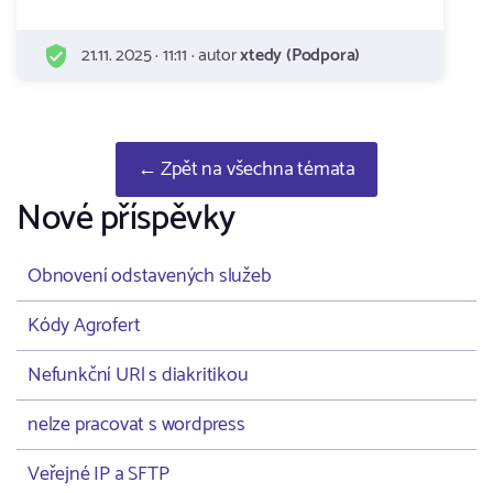
21.11. 2025 · 11:11 · autor
xtedy (Podpora)
← Zpět na všechna témata
Nové příspěvky
Obnovení odstavených služeb
Kódy Agrofert
Nefunkční URl s diakritikou
nelze pracovat s wordpress
Veřejné IP a SFTP