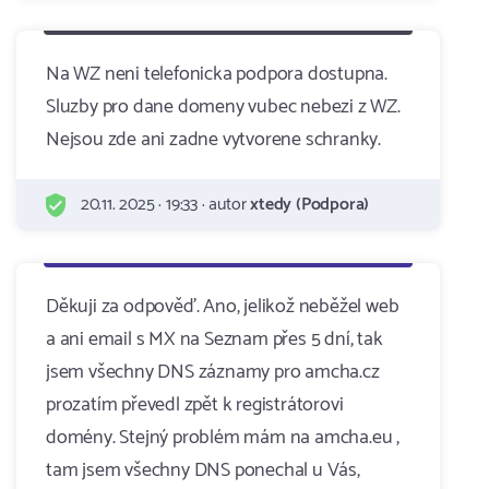
Na WZ neni telefonicka podpora dostupna.
Sluzby pro dane domeny vubec nebezi z WZ.
Nejsou zde ani zadne vytvorene schranky.
20.11. 2025 · 19:33 · autor
xtedy (Podpora)
Děkuji za odpověď. Ano, jelikož neběžel web
a ani email s MX na Seznam přes 5 dní, tak
jsem všechny DNS záznamy pro amcha.cz
prozatím převedl zpět k registrátorovi
domény. Stejný problém mám na amcha.eu ,
tam jsem všechny DNS ponechal u Vás,