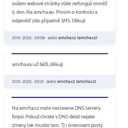
ovšem webové stránky stále nefungují rovněž
5. den. Na amcha.eu. Prosím o kontrolu a
odpověď zde, případně SMS. Děkuji
20.11. 2025 · 20:09 · autor
amcha.cz (amcha.cz)
amcha.eu už běží, děkuji
20.11. 2025 · 20:21 · autor
amcha.cz (amcha.cz)
Na amcha.cz mate nastavene DNS servery
forpsi. Pokud chcete v DNS delat nejake
zmeny tak musite tam. Tj i smerovani posty.