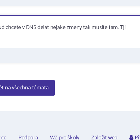
d chcete v DNS delat nejake zmeny tak musite tam. Tj i
t na všechna témata
rce
Podpora
WZ pro školy
Založit web
Př