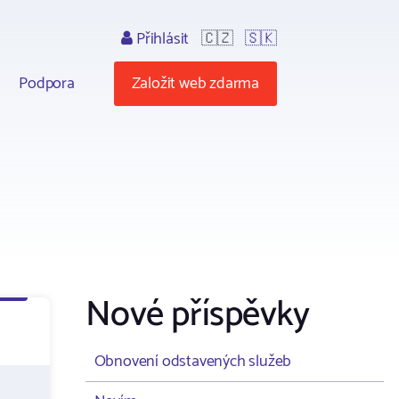
Přihlásit
🇨🇿
🇸🇰
Podpora
Založit web zdarma
Nové příspěvky
Obnovení odstavených služeb