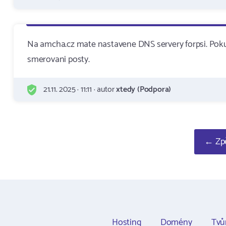
Na amcha.cz mate nastavene DNS servery forpsi. Poku
smerovani posty.
21.11. 2025 · 11:11 · autor
xtedy (Podpora)
← Zpě
Hosting
Domény
Tvů