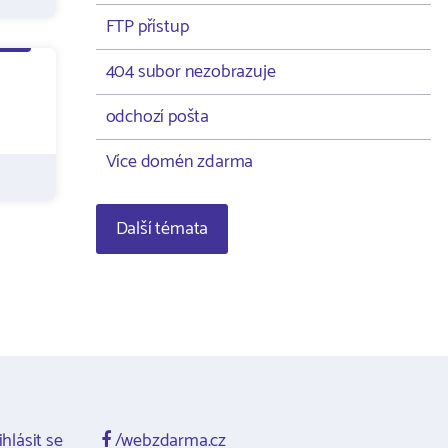
FTP přístup
404 subor nezobrazuje
odchozí pošta
Více domén zdarma
Další témata
ihlásit se
/webzdarma.cz