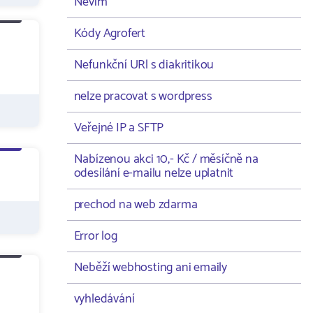
Nevím
Kódy Agrofert
Nefunkční URl s diakritikou
nelze pracovat s wordpress
Veřejné IP a SFTP
Nabízenou akci 10,- Kč / měsíčně na
odesílání e-mailu nelze uplatnit
prechod na web zdarma
Error log
Neběží webhosting ani emaily
vyhledávání