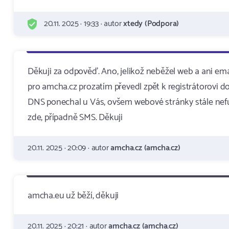
20.11. 2025 · 19:33 · autor
xtedy (Podpora)
Děkuji za odpověď. Ano, jelikož neběžel web a ani e
pro amcha.cz prozatím převedl zpět k registrátorovi
DNS ponechal u Vás, ovšem webové stránky stále nefu
zde, případně SMS. Děkuji
20.11. 2025 · 20:09 · autor
amcha.cz (amcha.cz)
amcha.eu už běží, děkuji
20.11. 2025 · 20:21 · autor
amcha.cz (amcha.cz)