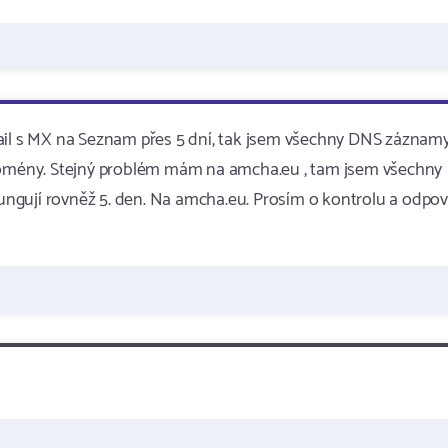
mail s MX na Seznam přes 5 dní, tak jsem všechny DNS záznam
 domény. Stejný problém mám na amcha.eu , tam jsem všechny
ngují rovněž 5. den. Na amcha.eu. Prosím o kontrolu a odpo