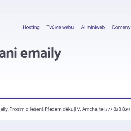
Hosting
Tvůrce webu
AI miniweb
Domény
ani emaily
ily. Prosím o řešení. Předem děkuji V. Amcha, tel.777 828 829