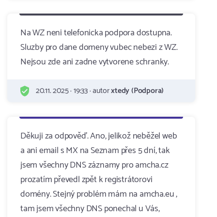
Na WZ neni telefonicka podpora dostupna.
Sluzby pro dane domeny vubec nebezi z WZ.
Nejsou zde ani zadne vytvorene schranky.
20.11. 2025 · 19:33 · autor
xtedy (Podpora)
Děkuji za odpověď. Ano, jelikož neběžel web
a ani email s MX na Seznam přes 5 dní, tak
jsem všechny DNS záznamy pro amcha.cz
prozatím převedl zpět k registrátorovi
domény. Stejný problém mám na amcha.eu ,
tam jsem všechny DNS ponechal u Vás,