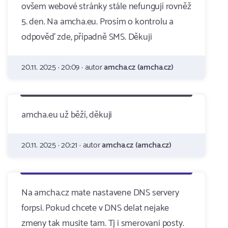
ovšem webové stránky stále nefungují rovněž
5. den. Na amcha.eu. Prosím o kontrolu a
odpověď zde, případně SMS. Děkuji
20.11. 2025 · 20:09 · autor
amcha.cz (amcha.cz)
amcha.eu už běží, děkuji
20.11. 2025 · 20:21 · autor
amcha.cz (amcha.cz)
Na amcha.cz mate nastavene DNS servery
forpsi. Pokud chcete v DNS delat nejake
zmeny tak musite tam. Tj i smerovani posty.