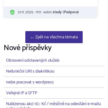
21.11. 2025 · 11:11 · autor
xtedy (Podpora)
← Zpět na všechna témata
Nové příspěvky
Obnovení odstavených služeb
Nefunkční URl s diakritikou
nelze pracovat s wordpress
Veřejné IP a SFTP
Nabízenou akci 10,- Kč / měsíčně na odesílání e-mailu