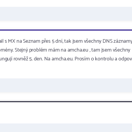
mail s MX na Seznam přes 5 dní, tak jsem všechny DNS záznam
 domény. Stejný problém mám na amcha.eu , tam jsem všechny
ngují rovněž 5. den. Na amcha.eu. Prosím o kontrolu a odpo