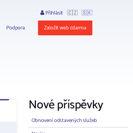
Přihlásit
🇨🇿
🇸🇰
Podpora
Založit web zdarma
Nové příspěvky
Obnovení odstavených služeb