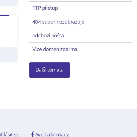
FTP přístup
404 subor nezobrazuje
odchozí pošta
Více domén zdarma
Další témata
ihlásit se
/webzdarma.cz