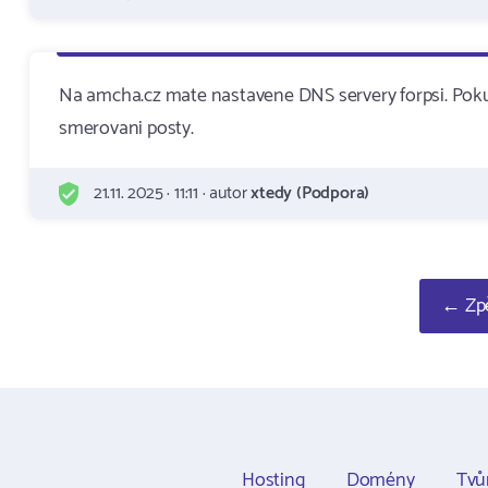
Na amcha.cz mate nastavene DNS servery forpsi. Poku
smerovani posty.
21.11. 2025 · 11:11 · autor
xtedy (Podpora)
← Zpě
Hosting
Domény
Tvů