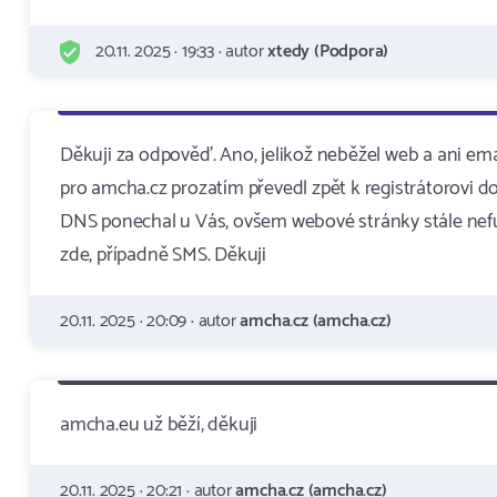
20.11. 2025 · 19:33 · autor
xtedy (Podpora)
Děkuji za odpověď. Ano, jelikož neběžel web a ani e
pro amcha.cz prozatím převedl zpět k registrátorovi
DNS ponechal u Vás, ovšem webové stránky stále nefu
zde, případně SMS. Děkuji
20.11. 2025 · 20:09 · autor
amcha.cz (amcha.cz)
amcha.eu už běží, děkuji
20.11. 2025 · 20:21 · autor
amcha.cz (amcha.cz)