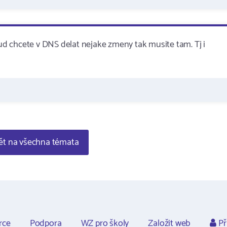
d chcete v DNS delat nejake zmeny tak musite tam. Tj i
t na všechna témata
rce
Podpora
WZ pro školy
Založit web
Př