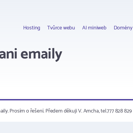
Hosting
Tvůrce webu
AI miniweb
Domény
ani emaily
ily. Prosím o řešení. Předem děkuji V. Amcha, tel.777 828 829