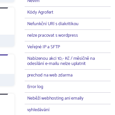
Nevím
Kódy Agrofert
Nefunkční URl s diakritikou
nelze pracovat s wordpress
Veřejné IP a SFTP
Nabízenou akci 10,- Kč / měsíčně na
odesílání e-mailu nelze uplatnit
prechod na web zdarma
Error log
Neběží webhosting ani emaily
vyhledávání