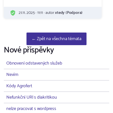
21.11. 2025 · 11:11 · autor
xtedy (Podpora)
← Zpět na všechna témata
Nové příspěvky
Obnovení odstavených služeb
Nevím
Kódy Agrofert
Nefunkční URl s diakritikou
nelze pracovat s wordpress