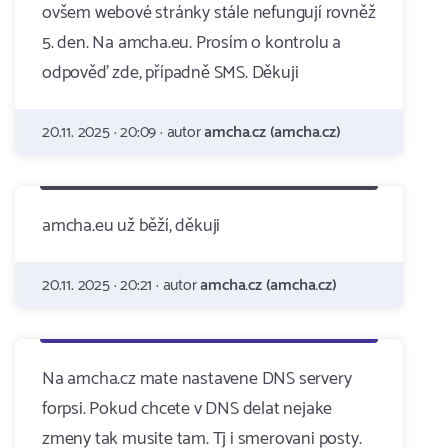
ovšem webové stránky stále nefungují rovněž
5. den. Na amcha.eu. Prosím o kontrolu a
odpověď zde, případně SMS. Děkuji
20.11. 2025 · 20:09 · autor
amcha.cz (amcha.cz)
amcha.eu už běží, děkuji
20.11. 2025 · 20:21 · autor
amcha.cz (amcha.cz)
Na amcha.cz mate nastavene DNS servery
forpsi. Pokud chcete v DNS delat nejake
zmeny tak musite tam. Tj i smerovani posty.