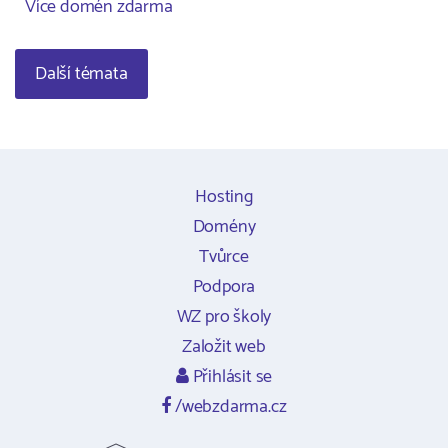
Více domén zdarma
Další témata
Hosting
Domény
Tvůrce
Podpora
WZ pro školy
Založit web
Přihlásit se
/webzdarma.cz