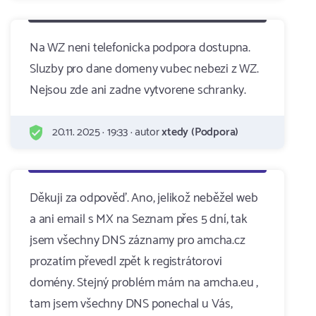
Na WZ neni telefonicka podpora dostupna.
Sluzby pro dane domeny vubec nebezi z WZ.
Nejsou zde ani zadne vytvorene schranky.
20.11. 2025 · 19:33 · autor
xtedy (Podpora)
Děkuji za odpověď. Ano, jelikož neběžel web
a ani email s MX na Seznam přes 5 dní, tak
jsem všechny DNS záznamy pro amcha.cz
prozatím převedl zpět k registrátorovi
domény. Stejný problém mám na amcha.eu ,
tam jsem všechny DNS ponechal u Vás,