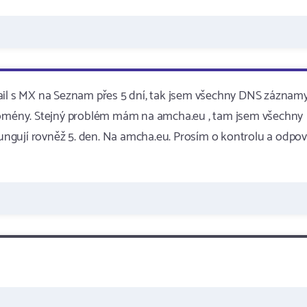
mail s MX na Seznam přes 5 dní, tak jsem všechny DNS záznam
 domény. Stejný problém mám na amcha.eu , tam jsem všechny
ngují rovněž 5. den. Na amcha.eu. Prosím o kontrolu a odpo