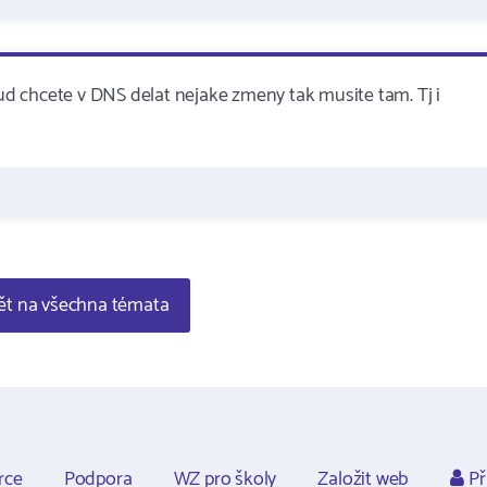
d chcete v DNS delat nejake zmeny tak musite tam. Tj i
t na všechna témata
rce
Podpora
WZ pro školy
Založit web
Př