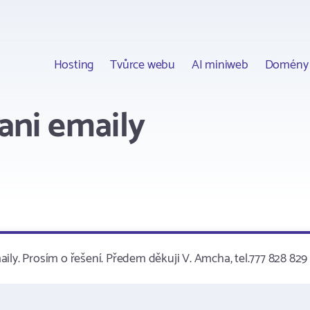
Hosting
Tvůrce webu
AI miniweb
Domény
ani emaily
ily. Prosím o řešení. Předem děkuji V. Amcha, tel.777 828 829