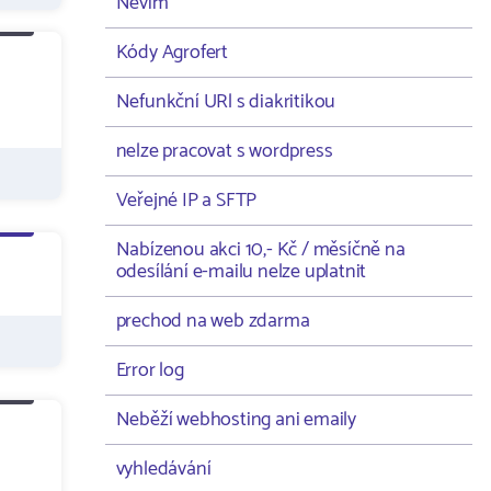
Nevím
Kódy Agrofert
Nefunkční URl s diakritikou
nelze pracovat s wordpress
Veřejné IP a SFTP
Nabízenou akci 10,- Kč / měsíčně na
odesílání e-mailu nelze uplatnit
prechod na web zdarma
Error log
Neběží webhosting ani emaily
vyhledávání