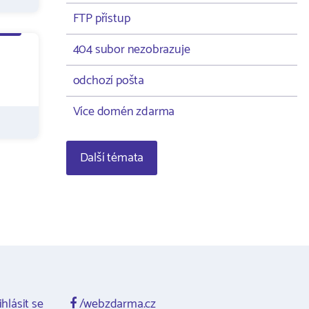
FTP přístup
404 subor nezobrazuje
odchozí pošta
Více domén zdarma
Další témata
ihlásit se
/webzdarma.cz