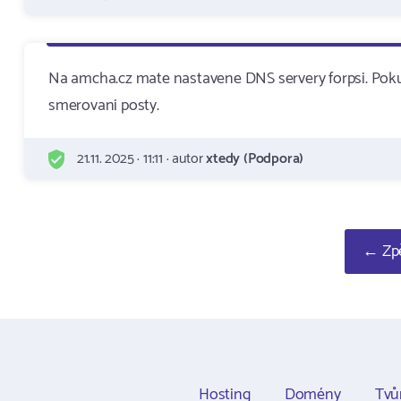
Na amcha.cz mate nastavene DNS servery forpsi. Poku
smerovani posty.
21.11. 2025 · 11:11 · autor
xtedy (Podpora)
← Zpě
Hosting
Domény
Tvů