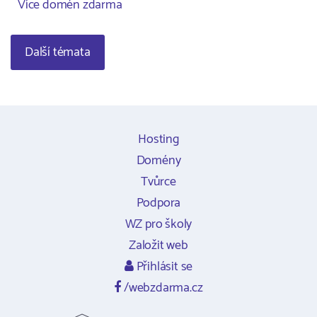
Více domén zdarma
Další témata
Hosting
Domény
Tvůrce
Podpora
WZ pro školy
Založit web
Přihlásit se
/webzdarma.cz