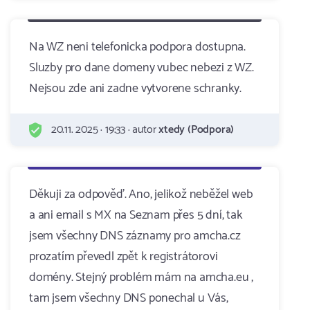
Na WZ neni telefonicka podpora dostupna.
Sluzby pro dane domeny vubec nebezi z WZ.
Nejsou zde ani zadne vytvorene schranky.
20.11. 2025 · 19:33 · autor
xtedy (Podpora)
Děkuji za odpověď. Ano, jelikož neběžel web
a ani email s MX na Seznam přes 5 dní, tak
jsem všechny DNS záznamy pro amcha.cz
prozatím převedl zpět k registrátorovi
domény. Stejný problém mám na amcha.eu ,
tam jsem všechny DNS ponechal u Vás,