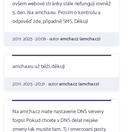
ovšem webové stránky stále nefungují rovněž
5. den. Na amcha.eu. Prosím o kontrolu a
odpověď zde, případně SMS. Děkuji
20.11. 2025 · 20:09 · autor
amcha.cz (amcha.cz)
amcha.eu už běží, děkuji
20.11. 2025 · 20:21 · autor
amcha.cz (amcha.cz)
Na amcha.cz mate nastavene DNS servery
forpsi. Pokud chcete v DNS delat nejake
zmeny tak musite tam. Tj i smerovani posty.