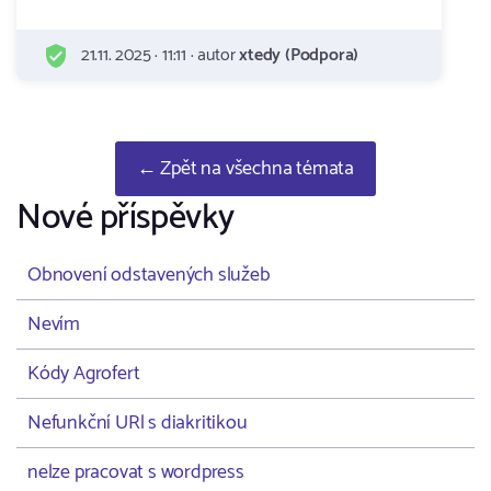
21.11. 2025 · 11:11 · autor
xtedy (Podpora)
← Zpět na všechna témata
Nové příspěvky
Obnovení odstavených služeb
Nevím
Kódy Agrofert
Nefunkční URl s diakritikou
nelze pracovat s wordpress