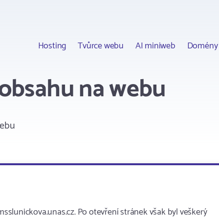
Hosting
Tvůrce webu
AI miniweb
Domény
 obsahu na webu
webu
slunickova.unas.cz. Po otevření stránek však byl veškerý