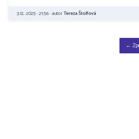
3.12. 2025 · 21:56 · autor
Tereza Štolfová
← Zpě