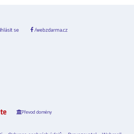
ihlásit se
/webzdarma.cz
Převod domény