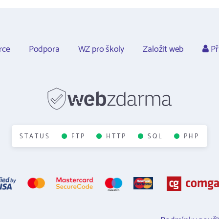
rce
Podpora
WZ pro školy
Založit web
Př
STATUS
FTP
HTTP
SQL
PHP