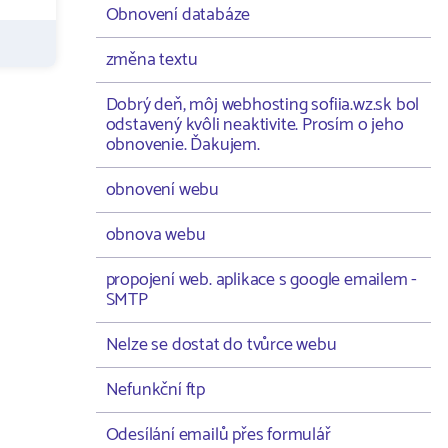
Obnovení databáze
změna textu
Dobrý deň, môj webhosting sofiia.wz.sk bol
odstavený kvôli neaktivite. Prosím o jeho
obnovenie. Ďakujem.
obnovení webu
obnova webu
propojení web. aplikace s google emailem -
SMTP
Nelze se dostat do tvůrce webu
Nefunkční ftp
Odesílání emailů přes formulář