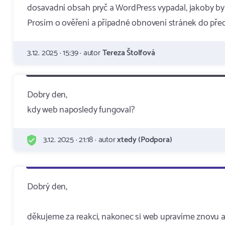
dosavadní obsah pryč a WordPress vypadal, jakoby byl
Prosím o ověření a případné obnovení stránek do pře
3.12. 2025 · 15:39 · autor
Tereza Štolfová
Dobry den,
kdy web naposledy fungoval?
3.12. 2025 · 21:18 · autor
xtedy (Podpora)
Dobrý den,
děkujeme za reakci, nakonec si web upravíme znovu a 