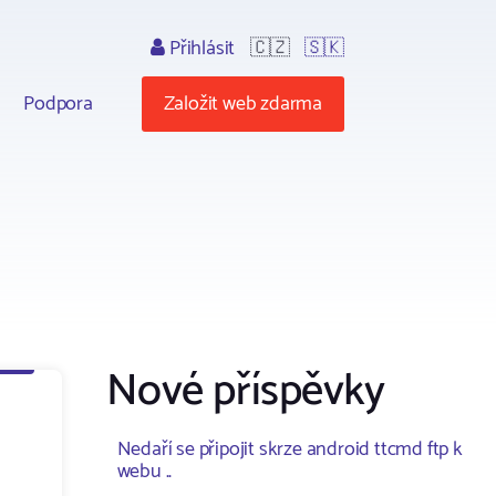
Přihlásit
🇨🇿
🇸🇰
Podpora
Založit web zdarma
Nové příspěvky
Nedaří se připojit skrze android ttcmd ftp k
webu ..