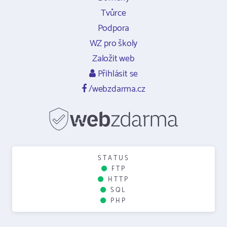
Tvůrce
Podpora
WZ pro školy
Založit web
Přihlásit se
/webzdarma.cz
STATUS
FTP
HTTP
SQL
PHP