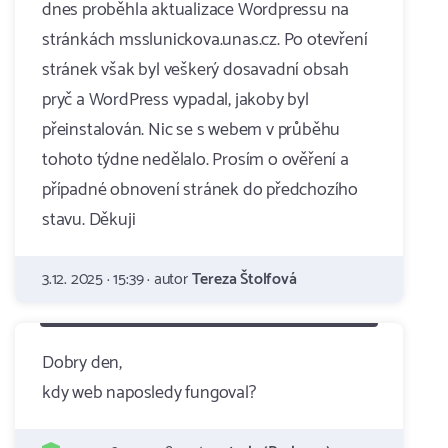
dnes proběhla aktualizace Wordpressu na
stránkách msslunickova.unas.cz. Po otevření
stránek však byl veškerý dosavadní obsah
pryč a WordPress vypadal, jakoby byl
přeinstalován. Nic se s webem v průběhu
tohoto týdne nedělalo. Prosím o ověření a
případné obnovení stránek do předchozího
stavu. Děkuji
3.12. 2025 · 15:39 · autor
Tereza Štolfová
Dobry den,
kdy web naposledy fungoval?