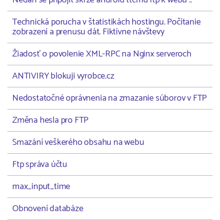
Nedaří se připojit skrze android ttcmd ftp k webu ..
Technická porucha v štatistikách hostingu. Počítanie
zobrazení a prenusu dát. Fiktívne návštevy
Žiadosť o povolenie XML-RPC na Nginx serveroch
ANTIVIRY blokuji vyrobce.cz
Nedostatočné oprávnenia na zmazanie súborov v FTP
Změna hesla pro FTP
Smazání veškerého obsahu na webu
Ftp správa účtu
max_input_time
Obnovení databáze