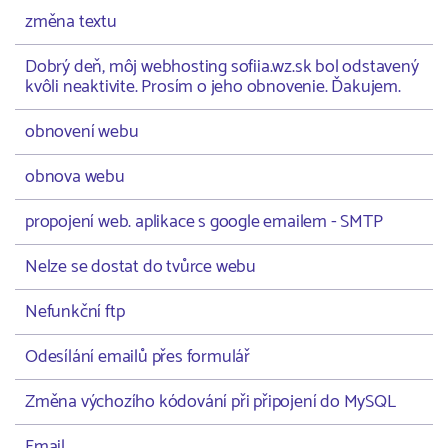
změna textu
Dobrý deň, môj webhosting sofiia.wz.sk bol odstavený
kvôli neaktivite. Prosím o jeho obnovenie. Ďakujem.
obnovení webu
obnova webu
propojení web. aplikace s google emailem - SMTP
Nelze se dostat do tvůrce webu
Nefunkční ftp
Odesílání emailů přes formulář
Změna výchozího kódování při připojení do MySQL
Email