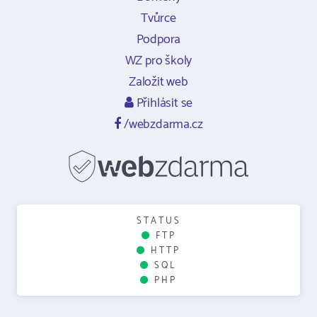
Tvůrce
Podpora
WZ pro školy
Založit web
Přihlásit se
/webzdarma.cz
STATUS
FTP
HTTP
SQL
PHP