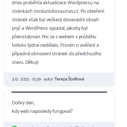
dnes proběhla aktualizace Wordpressu na
stránkách msslunickova.unas.cz. Po otevření
stránek však byl veškerý dosavadní obsah
pryč a WordPress vypadal, jakoby byl
přeinstalován. Nic se s webem v průběhu
tohoto týdne nedělalo. Prosím o ověření a
případné obnovení stránek do předchozího
stavu. Děkuji
3.12. 2025 · 15:39 · autor
Tereza Štolfová
Dobry den,
kdy web naposledy fungoval?