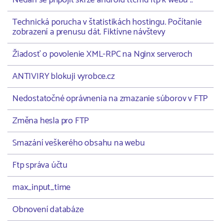
Nedaří se připojit skrze android ttcmd ftp k webu ..
Technická porucha v štatistikách hostingu. Počítanie
zobrazení a prenusu dát. Fiktívne návštevy
Žiadosť o povolenie XML-RPC na Nginx serveroch
ANTIVIRY blokuji vyrobce.cz
Nedostatočné oprávnenia na zmazanie súborov v FTP
Změna hesla pro FTP
Smazání veškerého obsahu na webu
Ftp správa účtu
max_input_time
Obnovení databáze