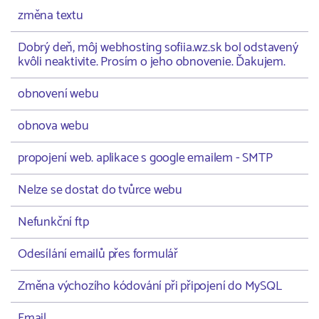
změna textu
Dobrý deň, môj webhosting sofiia.wz.sk bol odstavený
kvôli neaktivite. Prosím o jeho obnovenie. Ďakujem.
obnovení webu
obnova webu
propojení web. aplikace s google emailem - SMTP
Nelze se dostat do tvůrce webu
Nefunkční ftp
Odesílání emailů přes formulář
Změna výchozího kódování při připojení do MySQL
Email