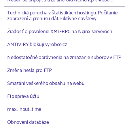
Nedaří se připojit skrze android ttcmd ftp k webu ..
Technická porucha v štatistikách hostingu. Počítanie
zobrazení a prenusu dát. Fiktívne návštevy
Žiadosť o povolenie XML-RPC na Nginx serveroch
ANTIVIRY blokuji vyrobce.cz
Nedostatočné oprávnenia na zmazanie súborov v FTP
Změna hesla pro FTP
Smazání veškerého obsahu na webu
Ftp správa účtu
max_input_time
Obnovení databáze