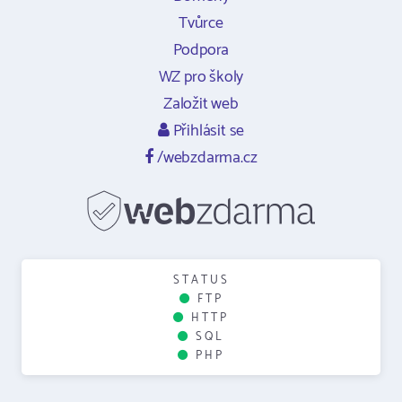
Tvůrce
Podpora
WZ pro školy
Založit web
Přihlásit se
/webzdarma.cz
STATUS
FTP
HTTP
SQL
PHP