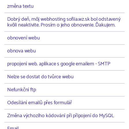
změna textu
Dobrý deň, môj webhosting sofiia.wz.sk bol odstavený
kvôli neaktivite. Prosím o jeho obnovenie. Ďakujem.
obnovení webu
obnova webu
propojení web. aplikace s google emailem - SMTP
Nelze se dostat do tvůrce webu
Nefunkční ftp
Odesílání emailů přes formulář
Změna výchozího kódování při připojení do MySQL
Email