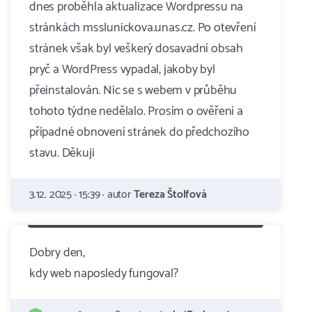
dnes proběhla aktualizace Wordpressu na
stránkách msslunickova.unas.cz. Po otevření
stránek však byl veškerý dosavadní obsah
pryč a WordPress vypadal, jakoby byl
přeinstalován. Nic se s webem v průběhu
tohoto týdne nedělalo. Prosím o ověření a
případné obnovení stránek do předchozího
stavu. Děkuji
3.12. 2025 · 15:39 · autor
Tereza Štolfová
Dobry den,
kdy web naposledy fungoval?