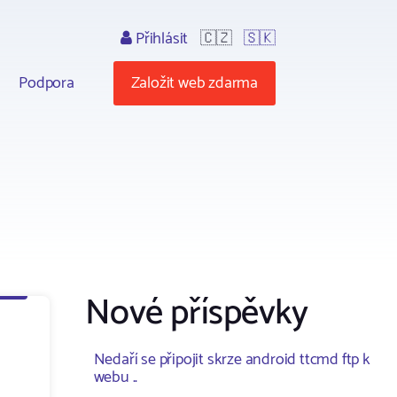
Přihlásit
🇨🇿
🇸🇰
Podpora
Založit web zdarma
Nové příspěvky
Nedaří se připojit skrze android ttcmd ftp k
webu ..