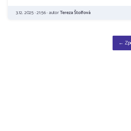
3.12. 2025 · 21:56 · autor
Tereza Štolfová
← Zpě