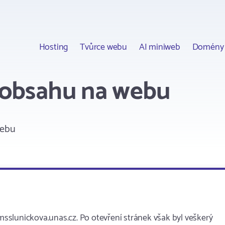
Hosting
Tvůrce webu
AI miniweb
Domény
 obsahu na webu
webu
slunickova.unas.cz. Po otevření stránek však byl veškerý