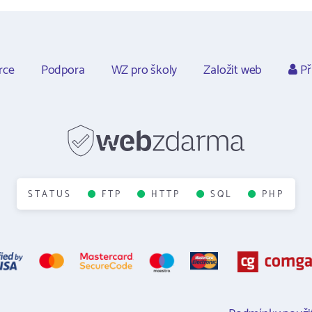
rce
Podpora
WZ pro školy
Založit web
Př
STATUS
FTP
HTTP
SQL
PHP