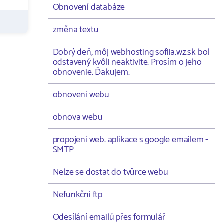
Obnovení databáze
změna textu
Dobrý deň, môj webhosting sofiia.wz.sk bol
odstavený kvôli neaktivite. Prosím o jeho
obnovenie. Ďakujem.
obnovení webu
obnova webu
propojení web. aplikace s google emailem -
SMTP
Nelze se dostat do tvůrce webu
Nefunkční ftp
Odesílání emailů přes formulář