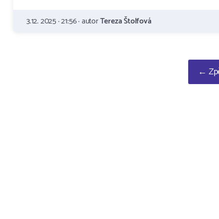
3.12. 2025 · 21:56 · autor
Tereza Štolfová
← Zpě