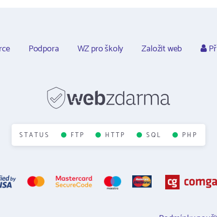
rce
Podpora
WZ pro školy
Založit web
Př
STATUS
FTP
HTTP
SQL
PHP