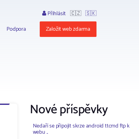
Přihlásit
🇨🇿
🇸🇰
Podpora
Založit web zdarma
Nové příspěvky
Nedaří se připojit skrze android ttcmd ftp k
webu ..