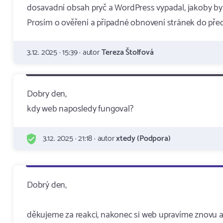
dosavadní obsah pryč a WordPress vypadal, jakoby byl
Prosím o ověření a případné obnovení stránek do pře
3.12. 2025 · 15:39 · autor
Tereza Štolfová
Dobry den,
kdy web naposledy fungoval?
3.12. 2025 · 21:18 · autor
xtedy (Podpora)
Dobrý den,
děkujeme za reakci, nakonec si web upravíme znovu a 