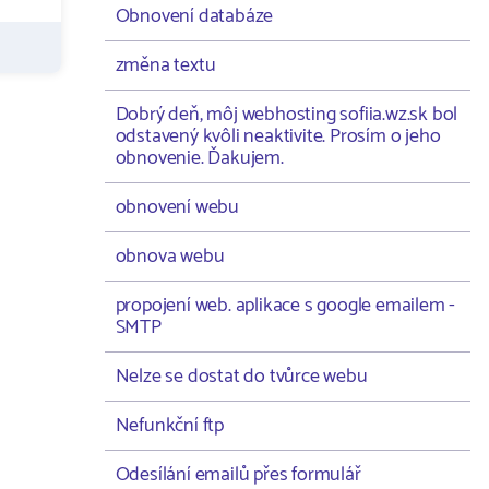
Obnovení databáze
změna textu
Dobrý deň, môj webhosting sofiia.wz.sk bol
odstavený kvôli neaktivite. Prosím o jeho
obnovenie. Ďakujem.
obnovení webu
obnova webu
propojení web. aplikace s google emailem -
SMTP
Nelze se dostat do tvůrce webu
Nefunkční ftp
Odesílání emailů přes formulář