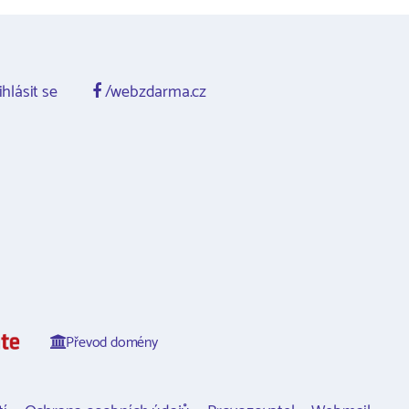
ihlásit se
/webzdarma.cz
Převod domény