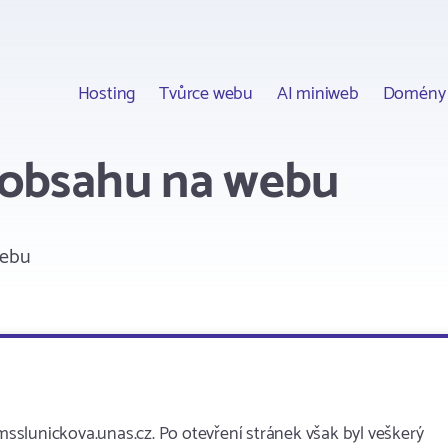
Hosting
Tvůrce webu
AI miniweb
Domény
 obsahu na webu
webu
slunickova.unas.cz. Po otevření stránek však byl veškerý