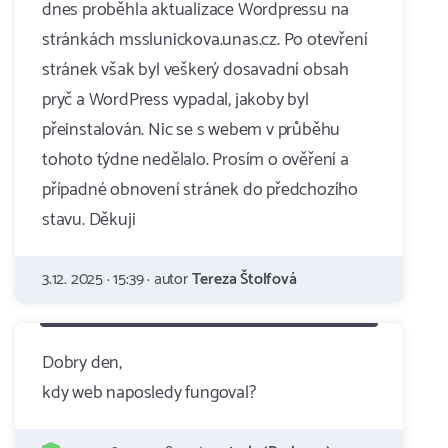
dnes proběhla aktualizace Wordpressu na
stránkách msslunickova.unas.cz. Po otevření
stránek však byl veškerý dosavadní obsah
pryč a WordPress vypadal, jakoby byl
přeinstalován. Nic se s webem v průběhu
tohoto týdne nedělalo. Prosím o ověření a
případné obnovení stránek do předchozího
stavu. Děkuji
3.12. 2025 · 15:39 · autor
Tereza Štolfová
Dobry den,
kdy web naposledy fungoval?