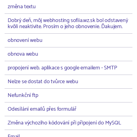
změna textu
Dobrý deň, môj webhosting sofiia.wz.sk bol odstavený
kvôli neaktivite. Prosím o jeho obnovenie. Ďakujem.
obnovení webu
obnova webu
propojení web. aplikace s google emailem - SMTP
Nelze se dostat do tvůrce webu
Nefunkční ftp
Odesílání emailů přes formulář
Změna výchozího kódování při připojení do MySQL
Email