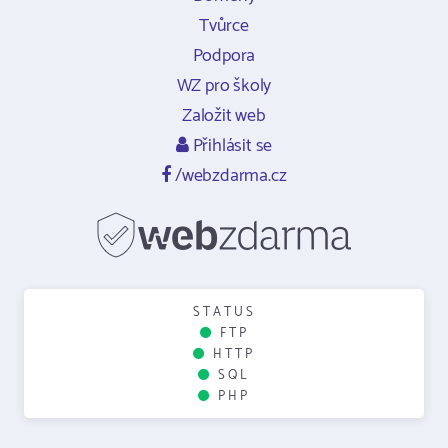
Tvůrce
Podpora
WZ pro školy
Založit web
Přihlásit se
/webzdarma.cz
STATUS
FTP
HTTP
SQL
PHP