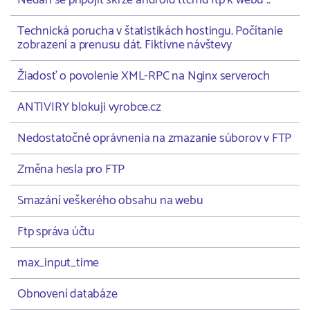
Nedaří se připojit skrze android ttcmd ftp k webu ..
Technická porucha v štatistikách hostingu. Počítanie
zobrazení a prenusu dát. Fiktívne návštevy
Žiadosť o povolenie XML-RPC na Nginx serveroch
ANTIVIRY blokuji vyrobce.cz
Nedostatočné oprávnenia na zmazanie súborov v FTP
Změna hesla pro FTP
Smazání veškerého obsahu na webu
Ftp správa účtu
max_input_time
Obnovení databáze