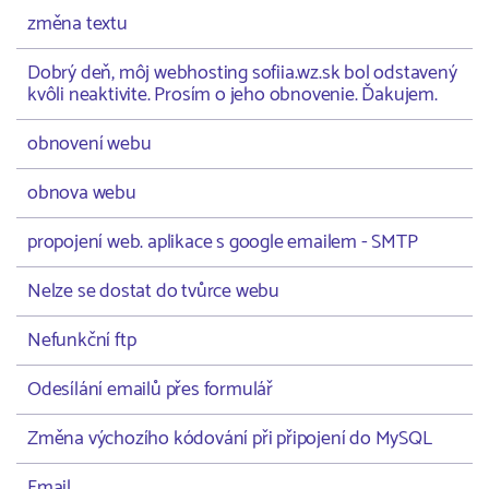
změna textu
Dobrý deň, môj webhosting sofiia.wz.sk bol odstavený
kvôli neaktivite. Prosím o jeho obnovenie. Ďakujem.
obnovení webu
obnova webu
propojení web. aplikace s google emailem - SMTP
Nelze se dostat do tvůrce webu
Nefunkční ftp
Odesílání emailů přes formulář
Změna výchozího kódování při připojení do MySQL
Email