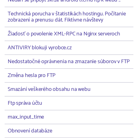
Nedaří se připojit skrze android ttcmd ftp k webu ..
Technická porucha v štatistikách hostingu. Počítanie
zobrazení a prenusu dát. Fiktívne návštevy
Žiadosť o povolenie XML-RPC na Nginx serveroch
ANTIVIRY blokuji vyrobce.cz
Nedostatočné oprávnenia na zmazanie súborov v FTP
Změna hesla pro FTP
Smazání veškerého obsahu na webu
Ftp správa účtu
max_input_time
Obnovení databáze