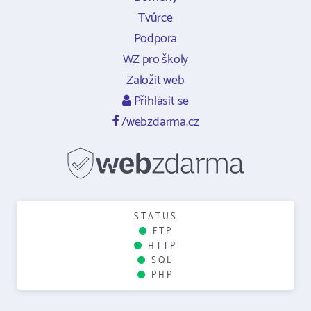
Tvůrce
Podpora
WZ pro školy
Založit web
Přihlásit se
/webzdarma.cz
STATUS
FTP
HTTP
SQL
PHP