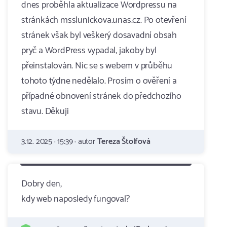
dnes proběhla aktualizace Wordpressu na
stránkách msslunickova.unas.cz. Po otevření
stránek však byl veškerý dosavadní obsah
pryč a WordPress vypadal, jakoby byl
přeinstalován. Nic se s webem v průběhu
tohoto týdne nedělalo. Prosím o ověření a
případné obnovení stránek do předchozího
stavu. Děkuji
3.12. 2025 · 15:39 · autor
Tereza Štolfová
Dobry den,
kdy web naposledy fungoval?