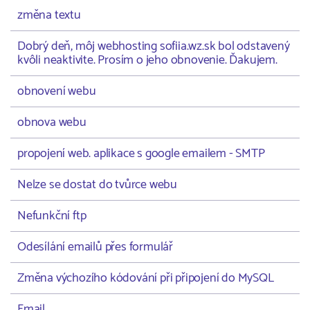
změna textu
Dobrý deň, môj webhosting sofiia.wz.sk bol odstavený
kvôli neaktivite. Prosím o jeho obnovenie. Ďakujem.
obnovení webu
obnova webu
propojení web. aplikace s google emailem - SMTP
Nelze se dostat do tvůrce webu
Nefunkční ftp
Odesílání emailů přes formulář
Změna výchozího kódování při připojení do MySQL
Email