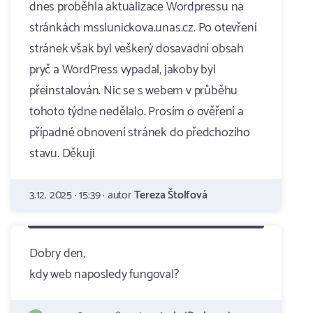
dnes proběhla aktualizace Wordpressu na
stránkách msslunickova.unas.cz. Po otevření
stránek však byl veškerý dosavadní obsah
pryč a WordPress vypadal, jakoby byl
přeinstalován. Nic se s webem v průběhu
tohoto týdne nedělalo. Prosím o ověření a
případné obnovení stránek do předchozího
stavu. Děkuji
3.12. 2025 · 15:39 · autor
Tereza Štolfová
Dobry den,
kdy web naposledy fungoval?