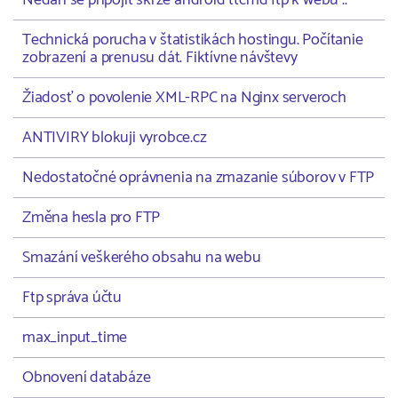
Nedaří se připojit skrze android ttcmd ftp k webu ..
Technická porucha v štatistikách hostingu. Počítanie
zobrazení a prenusu dát. Fiktívne návštevy
Žiadosť o povolenie XML-RPC na Nginx serveroch
ANTIVIRY blokuji vyrobce.cz
Nedostatočné oprávnenia na zmazanie súborov v FTP
Změna hesla pro FTP
Smazání veškerého obsahu na webu
Ftp správa účtu
max_input_time
Obnovení databáze