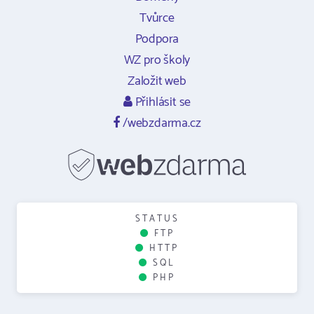
Tvůrce
Podpora
WZ pro školy
Založit web
Přihlásit se
/webzdarma.cz
STATUS
FTP
HTTP
SQL
PHP