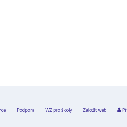
rce
Podpora
WZ pro školy
Založit web
Př