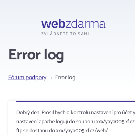
Webzdarma
ZVLÁDNETE TO SAMI
Error log
Fórum podpory
→ Error log
Dobrý den. Prosil bych o kontrolu nastavení pro účet y
nastavení apache loguji do souboru xxx/yaya005.xf.cz/
ftp se dostanu do xxx/yaya005.xf.cz/web/