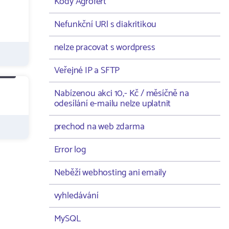
Kódy Agrofert
Nefunkční URl s diakritikou
nelze pracovat s wordpress
Veřejné IP a SFTP
Nabízenou akci 10,- Kč / měsíčně na
odesílání e-mailu nelze uplatnit
prechod na web zdarma
Error log
Neběží webhosting ani emaily
vyhledávání
MySQL