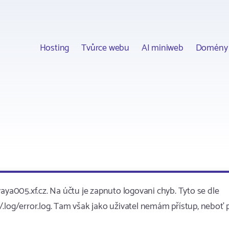
Hosting
Tvůrce webu
AI miniweb
Domény
aya005.xf.cz. Na účtu je zapnuto logovani chyb. Tyto se dle
.log/error.log. Tam však jako uživatel nemám přístup, neboť 