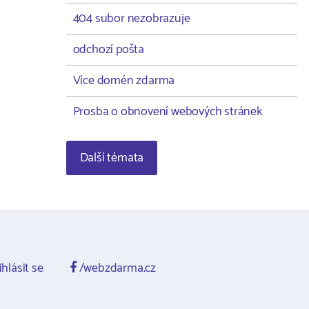
404 subor nezobrazuje
odchozí pošta
Více domén zdarma
Prosba o obnovení webových stránek
Další témata
ihlásit se
/webzdarma.cz