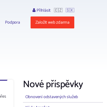
Přihlásit
🇨🇿
🇸🇰
Podpora
Založit web zdarma
Nové příspěvky
přes
Obnovení odstavených služeb