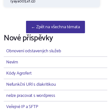
(yaya005.xf.cz)
← Zpět na všechna témata
Nové příspěvky
Obnovení odstavených služeb
Nevím
Kódy Agrofert
Nefunkční URl s diakritikou
nelze pracovat s wordpress
Veřejné IP a SFTP