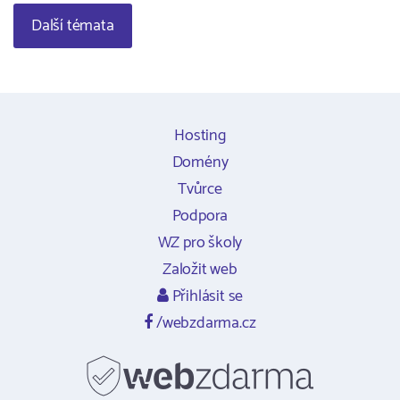
Další témata
Hosting
Domény
Tvůrce
Podpora
WZ pro školy
Založit web
Přihlásit se
/webzdarma.cz