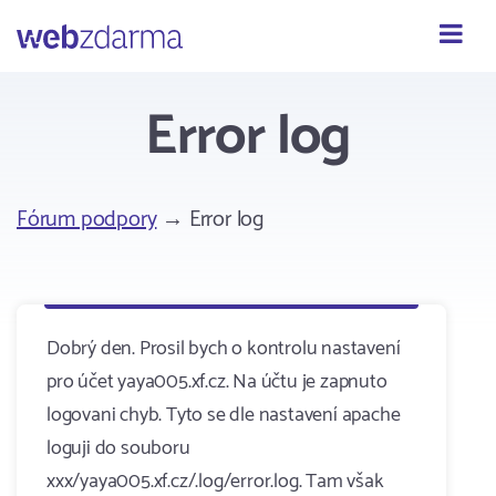
Webzdarma
Error log
Fórum podpory
→ Error log
Dobrý den. Prosil bych o kontrolu nastavení
pro účet yaya005.xf.cz. Na účtu je zapnuto
logovani chyb. Tyto se dle nastavení apache
loguji do souboru
xxx/yaya005.xf.cz/.log/error.log. Tam však