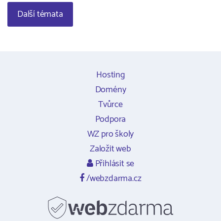
Další témata
Hosting
Domény
Tvůrce
Podpora
WZ pro školy
Založit web
Přihlásit se
/webzdarma.cz