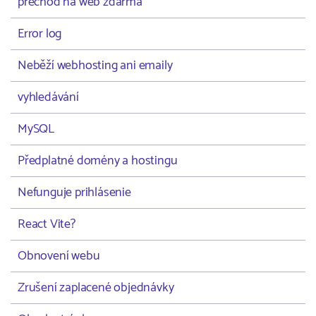
prechod na web zdarma
Error log
Neběží webhosting ani emaily
vyhledávání
MySQL
Předplatné domény a hostingu
Nefunguje prihlásenie
React Vite?
Obnovení webu
Zrušení zaplacené objednávky