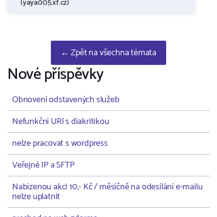
(yaya005.xf.cz)
← Zpět na všechna témata
Nové příspěvky
Obnovení odstavených služeb
Nefunkční URl s diakritikou
nelze pracovat s wordpress
Veřejné IP a SFTP
Nabízenou akci 10,- Kč / měsíčně na odesílání e-mailu
nelze uplatnit