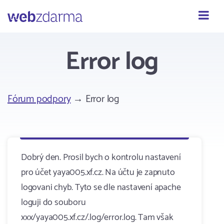
Webzdarma
Error log
Fórum podpory
→ Error log
Dobrý den. Prosil bych o kontrolu nastavení
pro účet yaya005.xf.cz. Na účtu je zapnuto
logovani chyb. Tyto se dle nastavení apache
loguji do souboru
xxx/yaya005.xf.cz/.log/error.log. Tam však