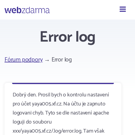
Webzdarma
Error log
Fórum podpory
→ Error log
Dobrý den. Prosil bych o kontrolu nastavení
pro účet yaya005.xf.cz. Na účtu je zapnuto
logovani chyb. Tyto se dle nastavení apache
loguji do souboru
xxx/yaya005.xf.cz/.log/error.log. Tam však