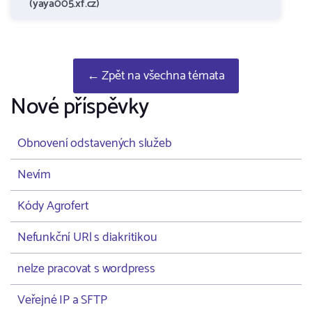
(yaya005.xf.cz)
← Zpět na všechna témata
Nové příspěvky
Obnovení odstavených služeb
Nevím
Kódy Agrofert
Nefunkční URl s diakritikou
nelze pracovat s wordpress
Veřejné IP a SFTP