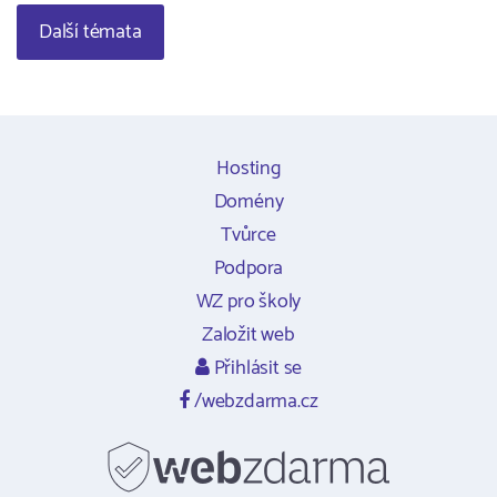
Další témata
Hosting
Domény
Tvůrce
Podpora
WZ pro školy
Založit web
Přihlásit se
/webzdarma.cz