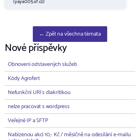
(yaya005.xf.cz)
← Zpět na všechna témata
Nové příspěvky
Obnovení odstavených služeb
Kódy Agrofert
Nefunkční URl s diakritikou
nelze pracovat s wordpress
Veřejné IP a SFTP
Nabízenou akci 10,- Kč / měsíčně na odesílání e-mailu