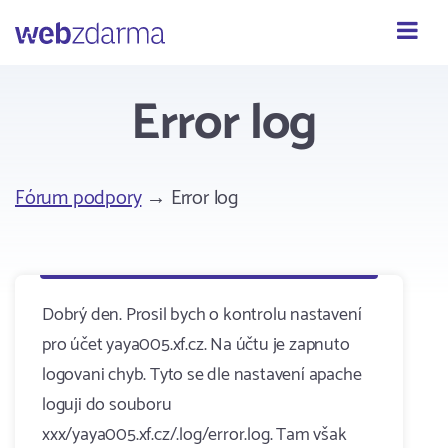
Webzdarma
Error log
Fórum podpory
→ Error log
Dobrý den. Prosil bych o kontrolu nastavení
pro účet yaya005.xf.cz. Na účtu je zapnuto
logovani chyb. Tyto se dle nastavení apache
loguji do souboru
xxx/yaya005.xf.cz/.log/error.log. Tam však