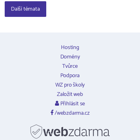
Další témata
Hosting
Domény
Tvůrce
Podpora
WZ pro školy
Založit web
Přihlásit se
/webzdarma.cz