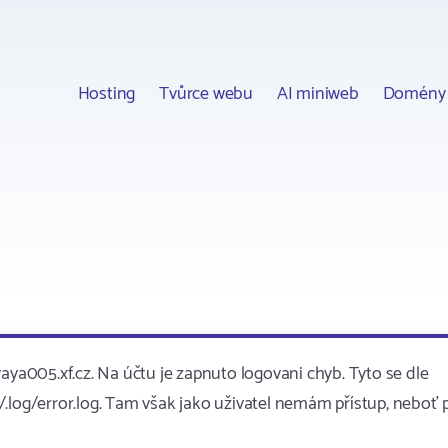
Hosting
Tvůrce webu
AI miniweb
Domény
aya005.xf.cz. Na účtu je zapnuto logovani chyb. Tyto se dle
.log/error.log. Tam však jako uživatel nemám přístup, neboť 