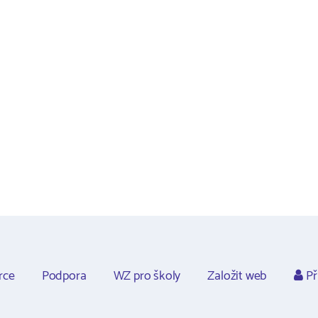
rce
Podpora
WZ pro školy
Založit web
Př