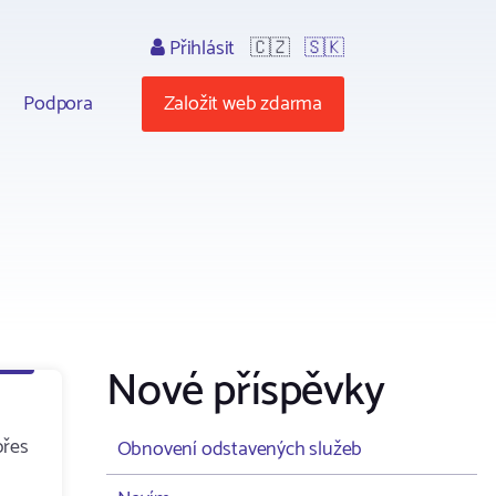
Přihlásit
🇨🇿
🇸🇰
Podpora
Založit web zdarma
Nové příspěvky
přes
Obnovení odstavených služeb