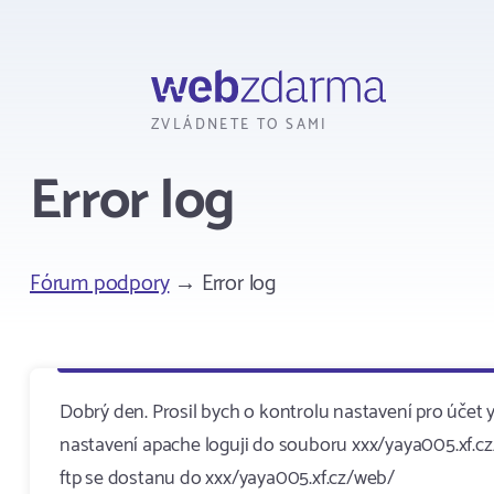
Webzdarma
ZVLÁDNETE TO SAMI
Error log
Fórum podpory
→ Error log
Dobrý den. Prosil bych o kontrolu nastavení pro účet y
nastavení apache loguji do souboru xxx/yaya005.xf.cz/
ftp se dostanu do xxx/yaya005.xf.cz/web/