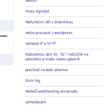
Nevím
Kódy Agrofert
Nefunkční URl s diakritikou
nelze pracovat s wordpress
Veřejné IP a SFTP
Nabízenou akci 10,- Kč / měsíčně na
odesílání e-mailu nelze uplatnit
prechod na web zdarma
Error log
Neběží webhosting ani emaily
vyhledávání