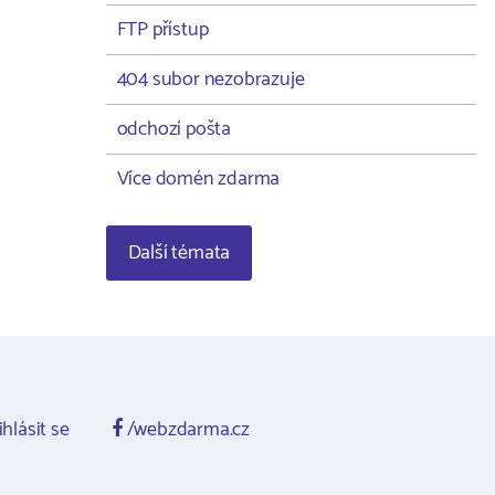
FTP přístup
404 subor nezobrazuje
odchozí pošta
Více domén zdarma
Další témata
ihlásit se
/webzdarma.cz