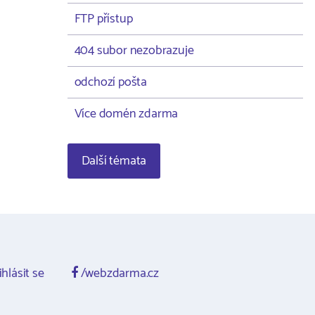
FTP přístup
404 subor nezobrazuje
odchozí pošta
Více domén zdarma
Další témata
ihlásit se
/webzdarma.cz