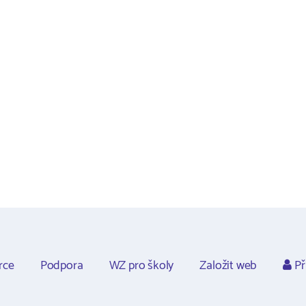
rce
Podpora
WZ pro školy
Založit web
Př