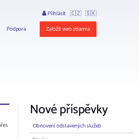
Přihlásit
🇨🇿
🇸🇰
Podpora
Založit web zdarma
Nové příspěvky
přes
Obnovení odstavených služeb