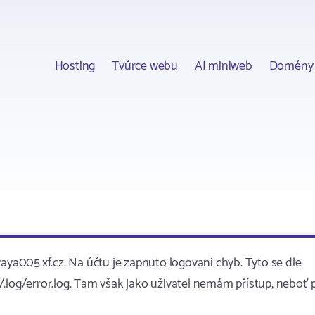
Hosting
Tvůrce webu
AI miniweb
Domény
aya005.xf.cz. Na účtu je zapnuto logovani chyb. Tyto se dle
.log/error.log. Tam však jako uživatel nemám přístup, neboť 