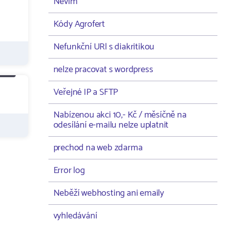
Nevím
Kódy Agrofert
Nefunkční URl s diakritikou
nelze pracovat s wordpress
Veřejné IP a SFTP
Nabízenou akci 10,- Kč / měsíčně na
odesílání e-mailu nelze uplatnit
prechod na web zdarma
Error log
Neběží webhosting ani emaily
vyhledávání