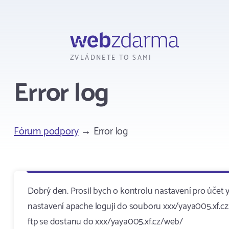
Webzdarma
ZVLÁDNETE TO SAMI
Error log
Fórum podpory
→ Error log
Dobrý den. Prosil bych o kontrolu nastavení pro účet y
nastavení apache loguji do souboru xxx/yaya005.xf.cz/
ftp se dostanu do xxx/yaya005.xf.cz/web/