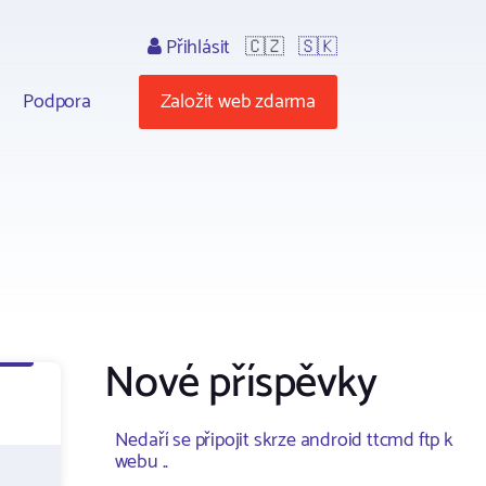
Přihlásit
🇨🇿
🇸🇰
Podpora
Založit web zdarma
Nové příspěvky
Nedaří se připojit skrze android ttcmd ftp k
webu ..