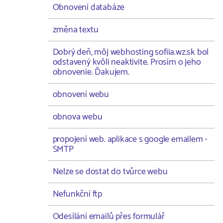
Obnovení databáze
změna textu
Dobrý deň, môj webhosting sofiia.wz.sk bol
odstavený kvôli neaktivite. Prosím o jeho
obnovenie. Ďakujem.
obnovení webu
obnova webu
propojení web. aplikace s google emailem -
SMTP
Nelze se dostat do tvůrce webu
Nefunkční ftp
Odesílání emailů přes formulář