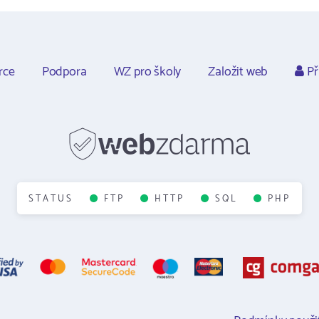
rce
Podpora
WZ pro školy
Založit web
Př
STATUS
FTP
HTTP
SQL
PHP