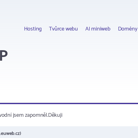
Hosting
Tvůrce webu
AI miniweb
Domény
TP
ůvodní jsem zapomněl.Děkuji
.euweb.cz)