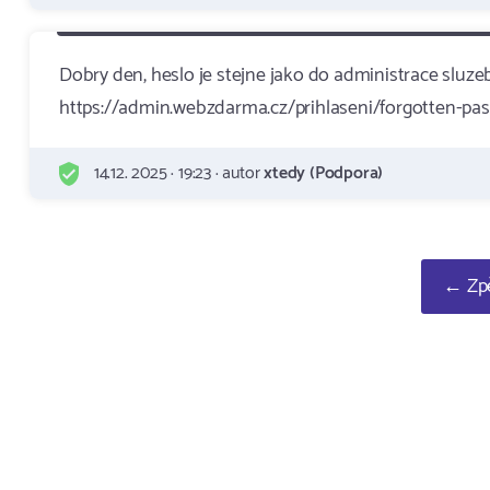
Dobry den, heslo je stejne jako do administrace sluze
https://admin.webzdarma.cz/prihlaseni/forgotten-pa
14.12. 2025 · 19:23 · autor
xtedy (Podpora)
← Zpě