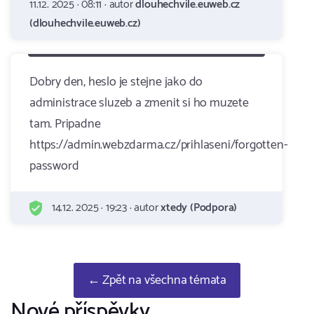
11.12. 2025 · 08:11 · autor
dlouhechvile.euweb.cz
(dlouhechvile.euweb.cz)
Dobry den, heslo je stejne jako do
administrace sluzeb a zmenit si ho muzete
tam. Pripadne
https://admin.webzdarma.cz/prihlaseni/forgotten-
password
14.12. 2025 · 19:23 · autor
xtedy (Podpora)
← Zpět na všechna témata
Nové příspěvky