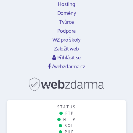
Hosting
Domény
Tvůrce
Podpora
WZ pro školy
Založit web
Přihlásit se
/webzdarma.cz
STATUS
FTP
HTTP
SQL
PHP