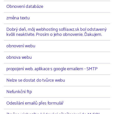
Obnovení databáze
změna textu
Dobrý deň, môj webhosting sofiia.wz.sk bol odstavený
kvôli neaktivite. Prosím o jeho obnovenie. Ďakujem.
obnovení webu
obnova webu
propojení web. aplikace s google emailem - SMTP
Nelze se dostat do tvůrce webu
Nefunkční ftp
Odesílání emailů přes formulář