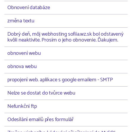
Obnovení databáze
změna textu
Dobrý deň, môj webhosting sofiia.wz.sk bol odstavený
kvôli neaktivite. Prosím o jeho obnovenie. Ďakujem.
obnovení webu
obnova webu
propojení web. aplikace s google emailem - SMTP
Nelze se dostat do tvůrce webu
Nefunkční ftp
Odesílání emailů přes formulář