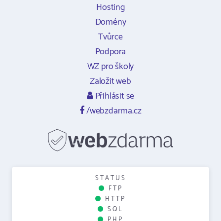
Hosting
Domény
Tvůrce
Podpora
WZ pro školy
Založit web
Přihlásit se
/webzdarma.cz
STATUS
FTP
HTTP
SQL
PHP