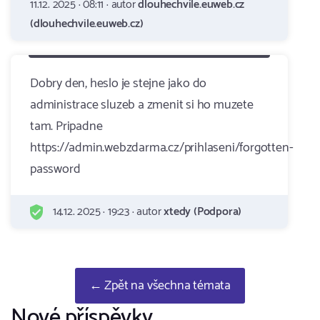
11.12. 2025 · 08:11 · autor
dlouhechvile.euweb.cz
(dlouhechvile.euweb.cz)
Dobry den, heslo je stejne jako do
administrace sluzeb a zmenit si ho muzete
tam. Pripadne
https://admin.webzdarma.cz/prihlaseni/forgotten-
password
14.12. 2025 · 19:23 · autor
xtedy (Podpora)
← Zpět na všechna témata
Nové příspěvky