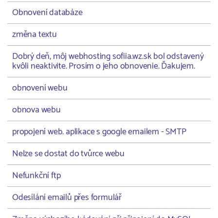
Obnovení databáze
změna textu
Dobrý deň, môj webhosting sofiia.wz.sk bol odstavený
kvôli neaktivite. Prosím o jeho obnovenie. Ďakujem.
obnovení webu
obnova webu
propojení web. aplikace s google emailem - SMTP
Nelze se dostat do tvůrce webu
Nefunkční ftp
Odesílání emailů přes formulář