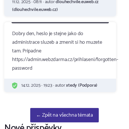
11.12. 2025 · 08:11 · autor
dlouhechvile.euweb.cz
(dlouhechvile.euweb.cz)
Dobry den, heslo je stejne jako do
administrace sluzeb a zmenit si ho muzete
tam. Pripadne
https://admin.webzdarma.cz/prihlaseni/forgotten-
password
14.12. 2025 · 19:23 · autor
xtedy (Podpora)
← Zpět na všechna témata
Nové příspěvky