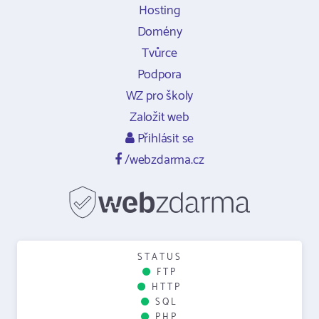
Hosting
Domény
Tvůrce
Podpora
WZ pro školy
Založit web
Přihlásit se
/webzdarma.cz
STATUS
FTP
HTTP
SQL
PHP